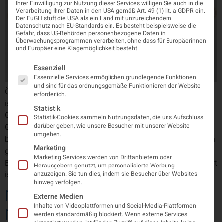
Ihrer Einwilligung zur Nutzung dieser Services willigen Sie auch in die
Verarbeitung Ihrer Daten in den USA gemäß Art. 49 (1) lit. a GDPR ein.
Der EuGH stuft die USA als ein Land mit unzureichendem
Datenschutz nach EU-Standards ein. Es besteht beispielsweise die
Gefahr, dass US-Behörden personenbezogene Daten in
Überwachungsprogrammen verarbeiten, ohne dass für Europäerinnen
und Europäer eine Klagemöglichkeit besteht.
Es folgt eine Liste der Service-Gruppen, für die eine Einwi
Essenziell
Essenzielle Services ermöglichen grundlegende Funktionen
und sind für das ordnungsgemäße Funktionieren der Website
ÖGN Pod Cast „ No health without brain health“ Das Gehirn
erforderlich.
ist zentral für unsere physische, mentale und soziale
Statistik
Gesundheit und um unsere Potentiale als Individuen und
Statistik-Cookies sammeln Nutzungsdaten, die uns Aufschluss
darüber geben, wie unsere Besucher mit unserer Website
Gesell¬schaft zu realisieren. Viel zu wenig ist aber
umgehen.
beachtet, dass die Gesellschaft mit zunehmend sehr hohen
Marketing
gesundheitlichen, wirtschaftlichen und psychosozialen
Marketing Services werden von Drittanbietern oder
Belastungen durch neurologische Erkrankungen konfrontiert
Herausgebern genutzt, um personalisierte Werbung
ist. Um diese […]
anzuzeigen. Sie tun dies, indem sie Besucher über Websites
hinweg verfolgen.
Nachruf der Univ.-Klinik für
Externe Medien
Inhalte von Videoplattformen und Social-Media-Plattformen
Neurologie Innsbruck auf
werden standardmäßig blockiert. Wenn externe Services