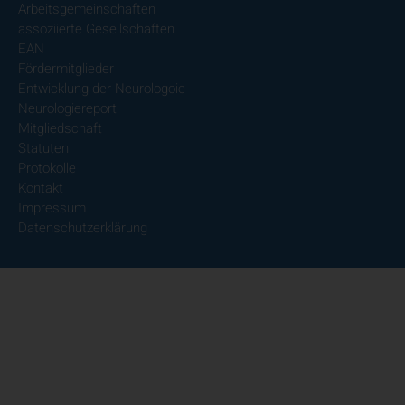
Arbeitsgemeinschaften
assoziierte Gesellschaften
EAN
Fördermitglieder
Entwicklung der Neurologoie
Neurologiereport
Mitgliedschaft
Statuten
Protokolle
Kontakt
Impressum
Datenschutzerklärung