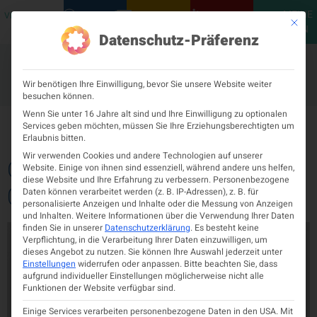
MEINE
VERANSTALTUNGEN
PODCASTS
NEUROLOGISCH
KONTAKT
Mit die
ÖGN
Datenschutz-Präferenz
Wir benötigen Ihre Einwilligung, bevor Sie unsere Website weiter
besuchen können.
Tag:
Wenn Sie unter 16 Jahre alt sind und Ihre Einwilligung zu optionalen
21. Mai 2024
Services geben möchten, müssen Sie Ihre Erziehungsberechtigten um
Erlaubnis bitten.
Wir verwenden Cookies und andere Technologien auf unserer
ÖGN Podcast Brain Health
Website. Einige von ihnen sind essenziell, während andere uns helfen,
diese Website und Ihre Erfahrung zu verbessern.
Personenbezogene
03/2024
Daten können verarbeitet werden (z. B. IP-Adressen), z. B. für
personalisierte Anzeigen und Inhalte oder die Messung von Anzeigen
und Inhalten.
Weitere Informationen über die Verwendung Ihrer Daten
finden Sie in unserer
Datenschutzerklärung
.
Es besteht keine
Verpflichtung, in die Verarbeitung Ihrer Daten einzuwilligen, um
dieses Angebot zu nutzen.
Sie können Ihre Auswahl jederzeit unter
Einstellungen
widerrufen oder anpassen.
Bitte beachten Sie, dass
aufgrund individueller Einstellungen möglicherweise nicht alle
Funktionen der Website verfügbar sind.
Einige Services verarbeiten personenbezogene Daten in den USA. Mit