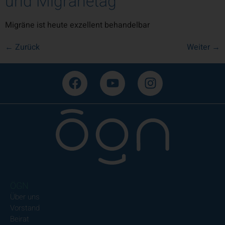
und Migränetag
Migräne ist heute exzellent behandelbar
←
Zurück
Weiter
→
ÖGN
Über uns
Vorstand
Beirat