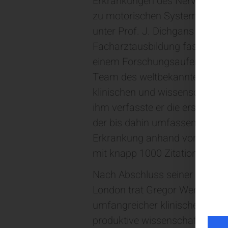
Erkrankungen des Nervensystem
zu motorischen Systemdegenera
unter Prof. J. Dichgans mit de
Facharztausbildung faszinier
einem Forschungsaufenthalt an
Team des weltbekannten Neurol
klinischen und wissenschaftl
ihm verfasste er die erste se
der bis dahin umfassendsten B
Erkrankung anhand von 100 auto
mit knapp 1000 Zitationen eine 
Nach Abschluss seiner Londone
London trat Gregor Wenning 1995
umfangreicher klinischer Verp
produktive wissenschaftliche Ak