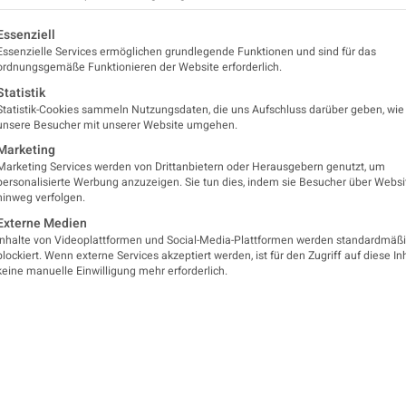
lgt eine Liste der Service-Gruppen, für die eine Einwilligung er
Essenziell
Essenzielle Services ermöglichen grundlegende Funktionen und sind für das
Neurologie Innsbruck auf Univ.-Prof DDr. Gregor K. 
ordnungsgemäße Funktionieren der Website erforderlich.
Statistik
 tiefer Trauer beklagen wir den Verlust unseres lang
Statistik-Cookies sammeln Nutzungsdaten, die uns Aufschluss darüber geben, wie
 Univ.-Prof. DDr. Gregor K. Wenning, der am 11. Febr
unsere Besucher mit unserer Website umgehen.
t. Er hat die Entwicklung der Universitätsklinik für
Marketing
Marketing Services werden von Drittanbietern oder Herausgebern genutzt, um
urodegenerativen Erkrankungen und autonomen Fun
personalisierte Werbung anzuzeigen. Sie tun dies, indem sie Besucher über Websi
hinweg verfolgen.
und war ein weltweit anerkannter und vielfach ausg
Externe Medien
Inhalte von Videoplattformen und Social-Media-Plattformen werden standardmäß
blockiert. Wenn externe Services akzeptiert werden, ist für den Zugriff auf diese In
1. März 1964 in Horstmar/Westfalen geboren. Er w
keine manuelle Einwilligung mehr erforderlich.
m Jahr 1983 mit Bestnoten ab. Sein Medizinstudium a
chen Volkes an der Westfälischen Wilhelms-Universi
iger seinen Vater aufgrund einer tödlichen neurodeg
 Entschluss, mitgeprägt haben, sein berufliches L