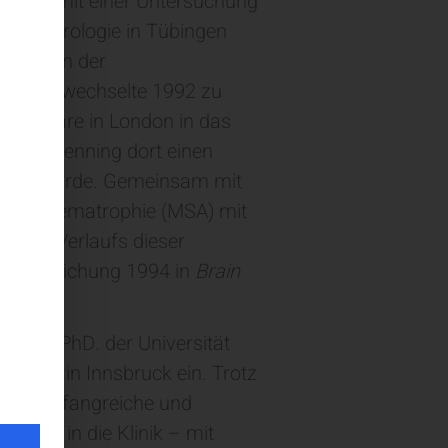
udolph mit einer Untersuchung
für Neurologie in Tübingen
am Beginn der
 und er wechselte 1992 zu
ns Square in London in das
regor Wenning dort einen
rägend wurde. Gemeinsam mit
ultisystematrophie (MSA) mit
ichen Verlaufs dieser
eröffentlichung 1994 in
Brain
einem PhD. der Universität
rologie in Innsbruck ein. Trotz
nlich umfangreiche und
ntritt in die Klinik – mit