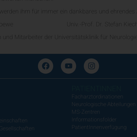
nd werden ihm für immer ein dankbares und ehrende
Werner Poewe Univ.-Prof. Dr. Stefan Kiech
und Mitarbeiter der Universitätsklinik für Neurologi
PATIENTINNEN
Facharztordinationen
Neurologische Abteilungen
MS-Zentren
Informationsfolder
einschaften
PatientInnenverfügung
 Gesellschaften