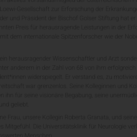
-Loewi-Gesellschaft zur Erforschung der Erkranku
er und Präsident der Bischof Golser Stiftung hat e
nnten Preis für herausragende Leistungen in der Er
mit dem internationale Spitzenforscher wie der Nobe
ein herausragender Wissenschaftler und Arzt sonder
ter anderem in der Zahl von 68 von ihm erfolgreich 
nt*innen widerspiegelt. Er verstand es, zu motivie
ereitschaft war grenzenlos. Seine Kolleginnen und 
n ihn für seine visionäre Begabung, seine unermüdli
und geliebt.
ine Frau, unsere Kollegin Roberta Granata, und sei
es Mitgefühl. Die Universitätsklinik für Neurologie ve
benswerten Menschen.