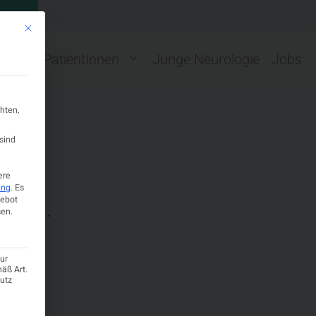
GN
Mit diesem Button wird der Dialog geschlossen. Seine Funktionalität ist ide
ng
PatientInnen
Junge Neurologie
Jobs
hten,
sind
ogie
ere
ung
.
Es
r K.
gebot
en.
ur
mäß Art.
hutz