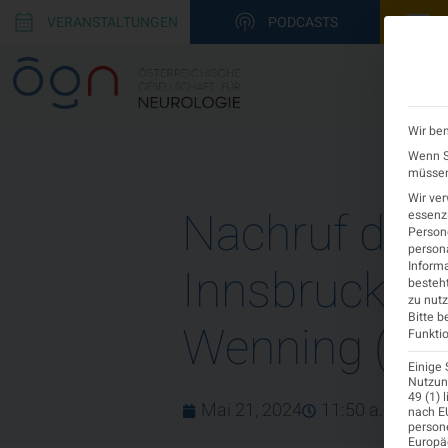
VERANSTALTUNGEN
PODCASTS
Wir ben
Wenn Si
müssen 
Wir ve
Nachruf der U
essenzi
Persone
persona
Informa
Innsbruck auf
besteht
zu nutz
Bitte b
Wenning (1
Funktio
Einige 
Nutzung
49 (1) 
Mai 21, 2024
11:50 a.m.
nach EU
person
Europä