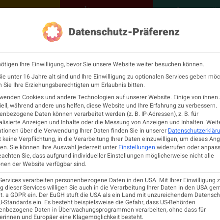
NEUROLOGISCH
KONTAKT
MEINE Ö
Datenschutz-Präferenz
ÖGN
Neurologie
Fortbildu
ötigen Ihre Einwilligung, bevor Sie unsere Website weiter besuchen können.
e unter 16 Jahre alt sind und Ihre Einwilligung zu optionalen Services geben möc
Sie Ihre Erziehungsberechtigten um Erlaubnis bitten.
rwenden Cookies und andere Technologien auf unserer Website. Einige von ihnen 
niv.-Klinik für Neurol
ell, während andere uns helfen, diese Website und Ihre Erfahrung zu verbessern.
nbezogene Daten können verarbeitet werden (z. B. IP-Adressen), z. B. für
lisierte Anzeigen und Inhalte oder die Messung von Anzeigen und Inhalten.
Weit
tionen über die Verwendung Ihrer Daten finden Sie in unserer
Datenschutzerklär
 Univ.-Prof DDr. Grego
 keine Verpflichtung, in die Verarbeitung Ihrer Daten einzuwilligen, um dieses An
en.
Sie können Ihre Auswahl jederzeit unter
Einstellungen
widerrufen oder anpass
eachten Sie, dass aufgrund individueller Einstellungen möglicherweise nicht alle
964–2024)
nen der Website verfügbar sind.
Services verarbeiten personenbezogene Daten in den USA. Mit Ihrer Einwilligung z
 dieser Services willigen Sie auch in die Verarbeitung Ihrer Daten in den USA ge
lit. a GDPR ein. Der EuGH stuft die USA als ein Land mit unzureichendem Datensc
-Standards ein. Es besteht beispielsweise die Gefahr, dass US-Behörden
enbezogene Daten in Überwachungsprogrammen verarbeiten, ohne dass für
erinnen und Europäer eine Klagemöglichkeit besteht.