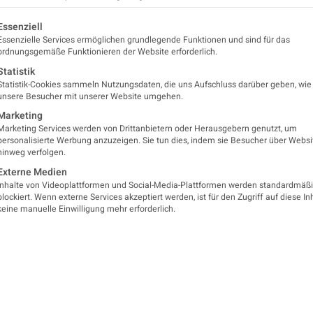
Jahrestagung 2026
lgt eine Liste der Service-Gruppen, für die eine Einwilligung er
Essenziell
Einladung zur ÖGN-Jahrestagung 2026
Essenzielle Services ermöglichen grundlegende Funktionen und sind für das
Datum:
18.–20. März 2026
ordnungsgemäße Funktionieren der Website erforderlich.
Ort:
Congress Center Villach
Statistik
Unter dem Motto
„Neurologie zwischen
Statistik-Cookies sammeln Nutzungsdaten, die uns Aufschluss darüber geben, wie
Hi-Tech und Empathie“
unsere Besucher mit unserer Website umgehen.
Marketing
Marketing Services werden von Drittanbietern oder Herausgebern genutzt, um
personalisierte Werbung anzuzeigen. Sie tun dies, indem sie Besucher über Websi
hinweg verfolgen.
Mehr lesen
Externe Medien
Inhalte von Videoplattformen und Social-Media-Plattformen werden standardmäß
blockiert. Wenn externe Services akzeptiert werden, ist für den Zugriff auf diese In
keine manuelle Einwilligung mehr erforderlich.