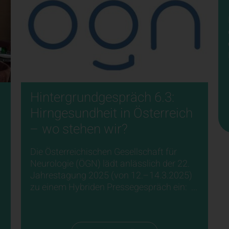
Hintergrundgespräch 6.3:
Hirngesundheit in Österreich
– wo stehen wir?
Die Österreichischen Gesellschaft für
Neurologie (ÖGN) lädt anlässlich der 22.
Jahrestagung 2025 (von 12.–14.3.2025)
zu einem Hybriden Pressegespräch ein: ...