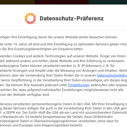
NEUROLOGISCH
KONTAKT
MEINE Ö
Datenschutz-Präferenz
ÖGN
Neurologie
Fortbildu
ötigen Ihre Einwilligung, bevor Sie unsere Website weiter besuchen können.
e unter 16 Jahre alt sind und Ihre Einwilligung zu optionalen Services geben möc
iv
Sie Ihre Erziehungsberechtigten um Erlaubnis bitten.
rwenden Cookies und andere Technologien auf unserer Website. Einige von ihnen 
ell, während andere uns helfen, diese Website und Ihre Erfahrung zu verbessern.
nbezogene Daten können verarbeitet werden (z. B. IP-Adressen), z. B. für
lisierte Anzeigen und Inhalte oder die Messung von Anzeigen und Inhalten.
Weit
tionen über die Verwendung Ihrer Daten finden Sie in unserer
Datenschutzerklär
 keine Verpflichtung, in die Verarbeitung Ihrer Daten einzuwilligen, um dieses An
en.
Sie können Ihre Auswahl jederzeit unter
Einstellungen
widerrufen oder anpass
eachten Sie, dass aufgrund individueller Einstellungen möglicherweise nicht alle
nen der Website verfügbar sind.
Services verarbeiten personenbezogene Daten in den USA. Mit Ihrer Einwilligung z
 dieser Services willigen Sie auch in die Verarbeitung Ihrer Daten in den USA ge
lit. a GDPR ein. Der EuGH stuft die USA als ein Land mit unzureichendem Datensc
Einladung zur ÖGN-
-Standards ein. Es besteht beispielsweise die Gefahr, dass US-Behörden
enbezogene Daten in Überwachungsprogrammen verarbeiten, ohne dass für
erinnen und Europäer eine Klagemöglichkeit besteht.