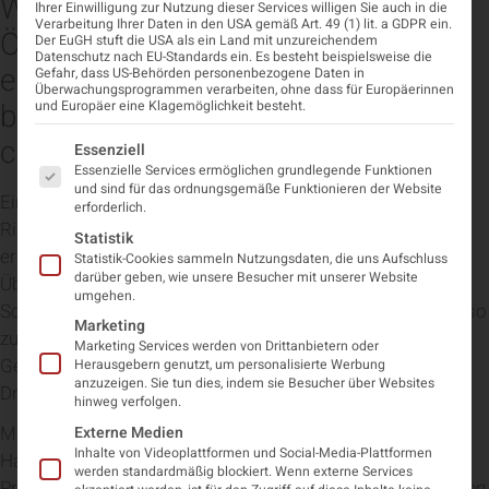
Welt-Schlaganfalltag statt. In
Ihrer Einwilligung zur Nutzung dieser Services willigen Sie auch in die
Verarbeitung Ihrer Daten in den USA gemäß Art. 49 (1) lit. a GDPR ein.
Österreich erleidet alle 27 Minuten
Der EuGH stuft die USA als ein Land mit unzureichendem
Datenschutz nach EU-Standards ein. Es besteht beispielsweise die
eine Person einen Schlaganfall, das
Gefahr, dass US-Behörden personenbezogene Daten in
Überwachungsprogrammen verarbeiten, ohne dass für Europäerinnen
betrifft somit immer noch jährlich
und Europäer eine Klagemöglichkeit besteht.
circa 19.000 Österreicher:innen.
Es folgt eine Liste der Service-Gruppen, für die eine Einwi
Essenziell
Essenzielle Services ermöglichen grundlegende Funktionen
und sind für das ordnungsgemäße Funktionieren der Website
Ein Schlaganfall wird hauptsächlich durch die 5 häufigsten
erforderlich.
Risikofaktoren ausgelöst. Dazu zählen Bluthochdruck,
Statistik
erhöhte Fettwerte, Vorhofflimmern, Rauchen und
Statistik-Cookies sammeln Nutzungsdaten, die uns Aufschluss
darüber geben, wie unsere Besucher mit unserer Website
Übergewicht. „Es ist wichtig, gerade diese Einflüsse in der
umgehen.
Schlaganfall–Prävention im Blick zu haben und das Risiko so
Marketing
zu minimieren“, so Präsident der Österreichischen
Marketing Services werden von Drittanbietern oder
Gesellschaft für Neurologie, Univ.-Prof. Priv.-Doz.
Herausgebern genutzt, um personalisierte Werbung
anzuzeigen. Sie tun dies, indem sie Besucher über Websites
Dr.med.univ. Christian Enzinger, MBA.
hinweg verfolgen.
Mittlerweile wurden große Fortschritte in allen
Externe Medien
Inhalte von Videoplattformen und Social-Media-Plattformen
Handlungsfeldern des Schlaganfalls erzielt, von der
werden standardmäßig blockiert. Wenn externe Services
Prävention über die Akutbehandlung bis hin zur Rehabilitation