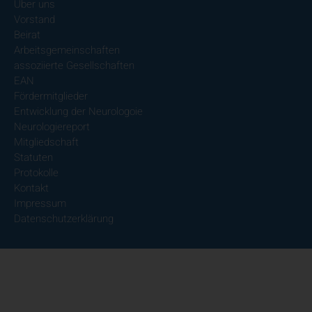
Über uns
Vorstand
Beirat
Arbeitsgemeinschaften
assoziierte Gesellschaften
EAN
Fördermitglieder
Entwicklung der Neurologoie
Neurologiereport
Mitgliedschaft
Statuten
Protokolle
Kontakt
Impressum
Datenschutzerklärung