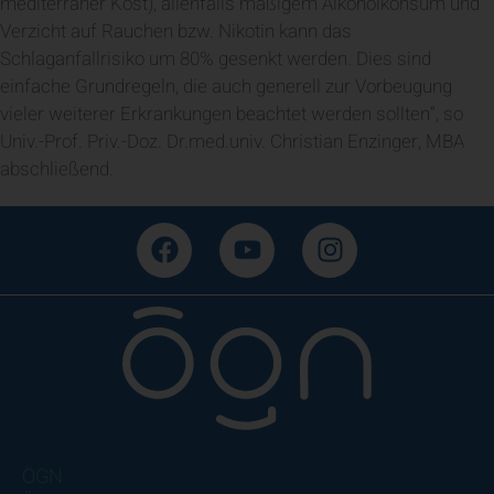
mediterraner Kost), allenfalls mäßigem Alkoholkonsum und
Verzicht auf Rauchen bzw. Nikotin kann das
Schlaganfallrisiko um 80% gesenkt werden. Dies sind
einfache Grundregeln, die auch generell zur Vorbeugung
vieler weiterer Erkrankungen beachtet werden sollten“, so
Univ.-Prof. Priv.-Doz. Dr.med.univ. Christian Enzinger, MBA
abschließend.
ÖGN