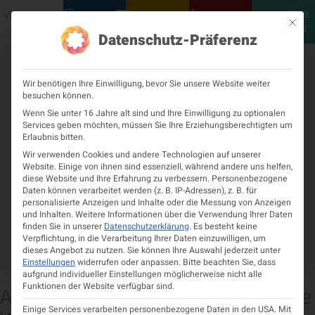
MEINE
VERANSTALTUNGEN
PODCASTS
NEUROLOGISCH
KONTAKT
Mit die
ÖGN
Datenschutz-Präferenz
Wir benötigen Ihre Einwilligung, bevor Sie unsere Website weiter
besuchen können.
Wenn Sie unter 16 Jahre alt sind und Ihre Einwilligung zu optionalen
Services geben möchten, müssen Sie Ihre Erziehungsberechtigten um
Welt-Schlaganfalltag 2023
Erlaubnis bitten.
Wir verwenden Cookies und andere Technologien auf unserer
Website. Einige von ihnen sind essenziell, während andere uns helfen,
Mai 21, 2024
11:47 a.m.
diese Website und Ihre Erfahrung zu verbessern.
Personenbezogene
BEI DER AKUTVERSORGUNG
Daten können verarbeitet werden (z. B. IP-Adressen), z. B. für
VON SCHLAGANFALL-
personalisierte Anzeigen und Inhalte oder die Messung von Anzeigen
und Inhalten.
Weitere Informationen über die Verwendung Ihrer Daten
PATIENT:INNEN LIEGT
finden Sie in unserer
Datenschutzerklärung
.
Es besteht keine
Verpflichtung, in die Verarbeitung Ihrer Daten einzuwilligen, um
ÖSTERREICH IM SPITZENFELD.
dieses Angebot zu nutzen.
Sie können Ihre Auswahl jederzeit unter
Einstellungen
widerrufen oder anpassen.
Bitte beachten Sie, dass
aufgrund individueller Einstellungen möglicherweise nicht alle
Funktionen der Website verfügbar sind.
Am 29. Oktober findet der alljährliche
Einige Services verarbeiten personenbezogene Daten in den USA. Mit