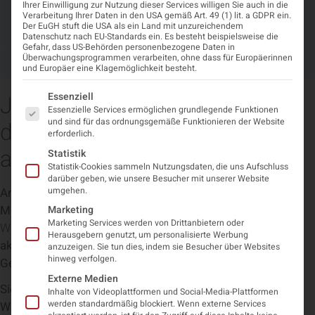
Gehirngesundheit für alle
Ihrer Einwilligung zur Nutzung dieser Services willigen Sie auch in die
Verarbeitung Ihrer Daten in den USA gemäß Art. 49 (1) lit. a GDPR ein.
Altersgruppen
Der EuGH stuft die USA als ein Land mit unzureichendem
Datenschutz nach EU-Standards ein. Es besteht beispielsweise die
Gefahr, dass US-Behörden personenbezogene Daten in
Überwachungsprogrammen verarbeiten, ohne dass für Europäerinnen
Juli 31, 2025
12:43 p.m.
und Europäer eine Klagemöglichkeit besteht.
Es folgt eine Liste der Service-Gruppen, für die eine Einwi
Essenziell
Jetzt nachträglich das Webinar
Essenzielle Services ermöglichen grundlegende Funktionen
und sind für das ordnungsgemäße Funktionieren der Website
des World Brain Day 2025
erforderlich.
ansehen!
Statistik
Statistik-Cookies sammeln Nutzungsdaten, die uns Aufschluss
darüber geben, wie unsere Besucher mit unserer Website
umgehen.
Am 22. Juli fand der
World Brain Day 2025
unter dem
Motto „brain health for all ages“, statt.
Auch heuer bot die
Marketing
Marketing Services werden von Drittanbietern oder
WFN wieder ein kostenloses
Webinar
an, das sich den
Herausgebern genutzt, um personalisierte Werbung
aktuellen Themen und Herausforderungen rund um
anzuzeigen. Sie tun dies, indem sie Besucher über Websites
hinweg verfolgen.
Gehirngesundheit
beschäftigt.
Externe Medien
Sie können das Webinar nachträglich auf der Website der
Inhalte von Videoplattformen und Social-Media-Plattformen
werden standardmäßig blockiert. Wenn externe Services
WFN kostenlos online ansehen