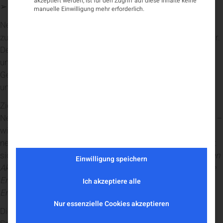
akzeptiert werden, ist für den Zugriff auf diese Inhalte keine
➢
World Brain Day 2025
manuelle Einwilligung mehr erforderlich.
Neurologische Erkrankungen stellen weltweit eine
zunehmende Herausforderung für Gesundheitssysteme dar.
Der World Brain Day 2025 zielte daher auf die Entwicklung
und Verbreitung einer Strategie zur Förderung der
Gehirngesundheit. Diese soll wissenschaftlich fundiert,
umsetzbar und langfristig wirksam sein.
Ziel des diesjährigen Kampagne der World Federation of
Neurology war es, gemeinsam mit internationalen Partnern –
wie UN ECOSOC und WHO – ein Signal für die Relevanz
neurologischer Gesundheit zu setzen. Die Initiative versteht
sich als Beitrag zur Umsetzung des
Intersektoralen Globalen
Einwilligung speichern
Aktionsplans (IGAP) für Epilepsie und andere neurologische
Erkrankungen (2022–2031)
sowie der
Ziele für nachhaltige
Ich akzeptiere alle
Entwicklung (SDGs)
der Vereinten Nationen.
Nur essenzielle Cookies akzeptieren
Die Kampagne konzentrierte sich auf fünf zentrale