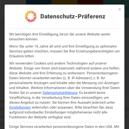
MEINE
VERANSTALTUNGEN
PODCASTS
NEUROLOGISCH
KONTAKT
Mit die
ÖGN
Datenschutz-Präferenz
Wir benötigen Ihre Einwilligung, bevor Sie unsere Website weiter
besuchen können.
Wenn Sie unter 16 Jahre alt sind und Ihre Einwilligung zu optionalen
Services geben möchten, müssen Sie Ihre Erziehungsberechtigten um
Willkommen auf der neuen
Erlaubnis bitten.
Website der Österreichischen
Wir verwenden Cookies und andere Technologien auf unserer
Website. Einige von ihnen sind essenziell, während andere uns helfen,
Gesellschaft für Neurologie!
diese Website und Ihre Erfahrung zu verbessern.
Personenbezogene
Daten können verarbeitet werden (z. B. IP-Adressen), z. B. für
personalisierte Anzeigen und Inhalte oder die Messung von Anzeigen
Mai 17, 2024
3:28 p.m.
und Inhalten.
Weitere Informationen über die Verwendung Ihrer Daten
finden Sie in unserer
Datenschutzerklärung
.
Es besteht keine
Verpflichtung, in die Verarbeitung Ihrer Daten einzuwilligen, um
Wir freuen uns, Ihnen unsere neue Website vorstellen zu
dieses Angebot zu nutzen.
Sie können Ihre Auswahl jederzeit unter
Einstellungen
widerrufen oder anpassen.
Bitte beachten Sie, dass
dürfen. Diese Website informiert Sie eingehend über die ÖGN
aufgrund individueller Einstellungen möglicherweise nicht alle
und hält Sie über Neurologie in Österreich aktuell. Wir freuen
Funktionen der Website verfügbar sind.
uns, daß Sie zu uns gefunden haben!
Einige Services verarbeiten personenbezogene Daten in den USA. Mit