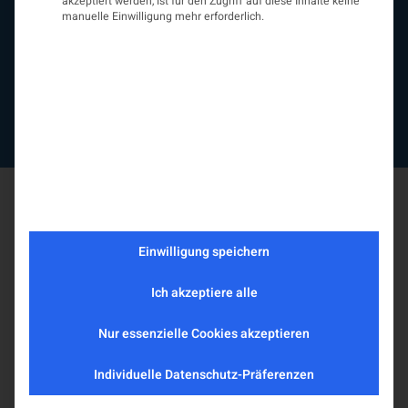
akzeptiert werden, ist für den Zugriff auf diese Inhalte keine
Neurologiereport
manuelle Einwilligung mehr erforderlich.
Mitgliedschaft
Statuten
Protokolle
Kontakt
Impressum
Datenschutzerklärung
Einwilligung speichern
Ich akzeptiere alle
Nur essenzielle Cookies akzeptieren
Individuelle Datenschutz-Präferenzen