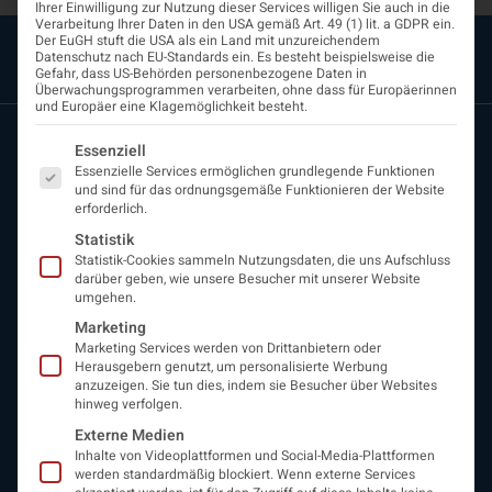
Ihrer Einwilligung zur Nutzung dieser Services willigen Sie auch in die
Verarbeitung Ihrer Daten in den USA gemäß Art. 49 (1) lit. a GDPR ein.
Der EuGH stuft die USA als ein Land mit unzureichendem
Datenschutz nach EU-Standards ein. Es besteht beispielsweise die
Gefahr, dass US-Behörden personenbezogene Daten in
Überwachungsprogrammen verarbeiten, ohne dass für Europäerinnen
und Europäer eine Klagemöglichkeit besteht.
Es folgt eine Liste der Service-Gruppen, für die eine Einwi
Essenziell
Essenzielle Services ermöglichen grundlegende Funktionen
und sind für das ordnungsgemäße Funktionieren der Website
erforderlich.
Statistik
Statistik-Cookies sammeln Nutzungsdaten, die uns Aufschluss
darüber geben, wie unsere Besucher mit unserer Website
ÖGN
umgehen.
Über uns
Marketing
Vorstand
Marketing Services werden von Drittanbietern oder
Beirat
Herausgebern genutzt, um personalisierte Werbung
Arbeitsgemeinschaften
anzuzeigen. Sie tun dies, indem sie Besucher über Websites
assoziierte Gesellschaften
hinweg verfolgen.
EAN
Externe Medien
Fördermitglieder
Inhalte von Videoplattformen und Social-Media-Plattformen
werden standardmäßig blockiert. Wenn externe Services
Entwicklung der Neurologoie