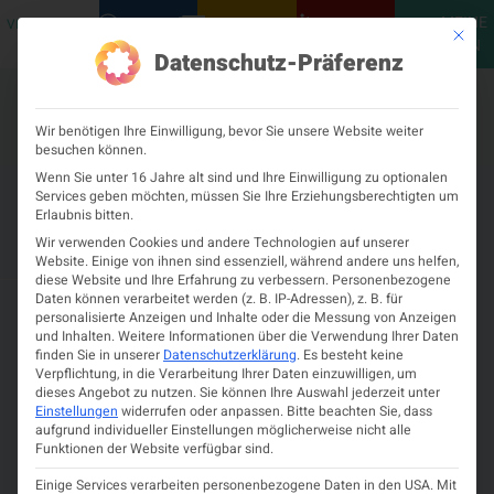
MEINE
VERANSTALTUNGEN
PODCASTS
NEUROLOGISCH
KONTAKT
Mit die
ÖGN
Datenschutz-Präferenz
Wir benötigen Ihre Einwilligung, bevor Sie unsere Website weiter
besuchen können.
Wenn Sie unter 16 Jahre alt sind und Ihre Einwilligung zu optionalen
Services geben möchten, müssen Sie Ihre Erziehungsberechtigten um
Welt-Alzheimertag am
Erlaubnis bitten.
21.09.2020
Wir verwenden Cookies und andere Technologien auf unserer
Website. Einige von ihnen sind essenziell, während andere uns helfen,
diese Website und Ihre Erfahrung zu verbessern.
Personenbezogene
Mai 21, 2024
11:32 a.m.
Daten können verarbeitet werden (z. B. IP-Adressen), z. B. für
NEUROLOGEN FORDERN
personalisierte Anzeigen und Inhalte oder die Messung von Anzeigen
und Inhalten.
Weitere Informationen über die Verwendung Ihrer Daten
BESSERE ZUSAMMENARBEIT
finden Sie in unserer
Datenschutzerklärung
.
Es besteht keine
Verpflichtung, in die Verarbeitung Ihrer Daten einzuwilligen, um
MIT DEN PRAKTISCHEN ÄRZTEN
dieses Angebot zu nutzen.
Sie können Ihre Auswahl jederzeit unter
Einstellungen
widerrufen oder anpassen.
Bitte beachten Sie, dass
UND LANGFRISTIGE
aufgrund individueller Einstellungen möglicherweise nicht alle
Funktionen der Website verfügbar sind.
UNTERSUCHUNGEN ÜBER
Einige Services verarbeiten personenbezogene Daten in den USA. Mit