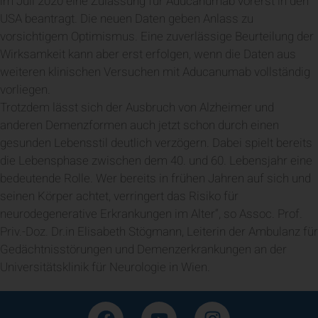
im Juli 2020 eine Zulassung für Aducanumab vorerst in den
USA beantragt. Die neuen Daten geben Anlass zu
vorsichtigem Optimismus. Eine zuverlässige Beurteilung der
Wirksamkeit kann aber erst erfolgen, wenn die Daten aus
weiteren klinischen Versuchen mit Aducanumab vollständig
vorliegen.
Trotzdem lässt sich der Ausbruch von Alzheimer und
anderen Demenzformen auch jetzt schon durch einen
gesunden Lebensstil deutlich verzögern. Dabei spielt bereits
die Lebensphase zwischen dem 40. und 60. Lebensjahr eine
bedeutende Rolle. Wer bereits in frühen Jahren auf sich und
seinen Körper achtet, verringert das Risiko für
neurodegenerative Erkrankungen im Alter“, so Assoc. Prof.
Priv.-Doz. Dr.in Elisabeth Stögmann, Leiterin der Ambulanz für
Gedächtnisstörungen und Demenzerkrankungen an der
Universitätsklinik für Neurologie in Wien.