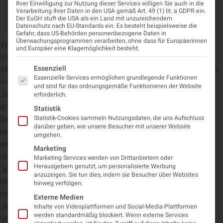
AUSWIRKUNGEN DER COVID-19
Ihrer Einwilligung zur Nutzung dieser Services willigen Sie auch in die
Verarbeitung Ihrer Daten in den USA gemäß Art. 49 (1) lit. a GDPR ein.
PANDEMIE.
Der EuGH stuft die USA als ein Land mit unzureichendem
Datenschutz nach EU-Standards ein. Es besteht beispielsweise die
Gefahr, dass US-Behörden personenbezogene Daten in
Überwachungsprogrammen verarbeiten, ohne dass für Europäerinnen
Wien, 18.09.2020 – „Medizinische Errungenschaften und
und Europäer eine Klagemöglichkeit besteht.
mehr ausgewogene Lebensweisen führ(t)en zu einer
Es folgt eine Liste der Service-Gruppen, für die eine Einwi
Essenziell
stetigen Steigerung unserer Lebenserwartung. In Österreich
Essenzielle Services ermöglichen grundlegende Funktionen
wird in den nächsten 10-15 Jahren der Anteil der über 60-
und sind für das ordnungsgemäße Funktionieren der Website
Jährigen von 24% auf 37% an der Gesamtbevölkerung
erforderlich.
anwachsen. Neben der Freude über unser zunehmend
Statistik
längeres Leben, müssen wir (die Gesellschaft, aber
Statistik-Cookies sammeln Nutzungsdaten, die uns Aufschluss
darüber geben, wie unsere Besucher mit unserer Website
besonders auch jede/r individuell) aber auch die Chance
umgehen.
eines langen Lebens, verbunden mit Älterwerden, ergreifen
Marketing
und uns darauf vorbereiten. Gesundheitsvorsorge, im
Marketing Services werden von Drittanbietern oder
Herausgebern genutzt, um personalisierte Werbung
Speziellen Prävention von Erkrankungen, die häufiger im
anzuzeigen. Sie tun dies, indem sie Besucher über Websites
höheren Erwachsenalter auftreten können, wie
hinweg verfolgen.
beispielsweise neurodegenerative Erkrankungen, in
Externe Medien
Verbindung mit körperlicher Fitness sind dabei wichtige
Inhalte von Videoplattformen und Social-Media-Plattformen
werden standardmäßig blockiert. Wenn externe Services
Vorgehensweisen,“ so der Präsident der Österreichischen