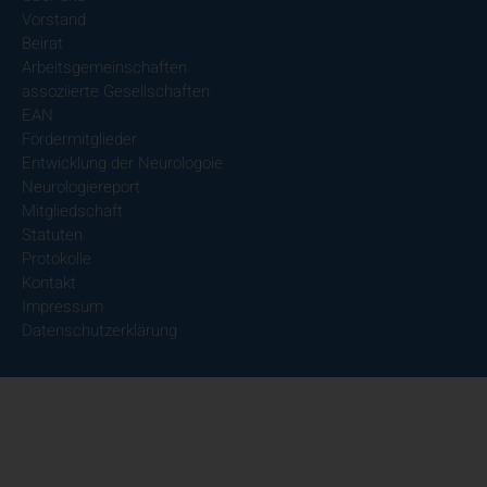
Vorstand
Beirat
Arbeitsgemeinschaften
assoziierte Gesellschaften
EAN
Fördermitglieder
Entwicklung der Neurologoie
Neurologiereport
Mitgliedschaft
Statuten
Protokolle
Kontakt
Impressum
Datenschutzerklärung