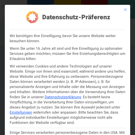
MEINE
VERANSTALTUNGEN
PODCASTS
NEUROLOGISCH
KONTAKT
Mit die
ÖGN
Datenschutz-Präferenz
Wir benötigen Ihre Einwilligung, bevor Sie unsere Website weiter
besuchen können.
Wenn Sie unter 16 Jahre alt sind und Ihre Einwilligung zu optionalen
Services geben möchten, müssen Sie Ihre Erziehungsberechtigten um
Webinar: Anterior Skull Base
Erlaubnis bitten.
Meningiomas
Wir verwenden Cookies und andere Technologien auf unserer
Website. Einige von ihnen sind essenziell, während andere uns helfen,
diese Website und Ihre Erfahrung zu verbessern.
Personenbezogene
29. APRIL 2026
VIRTUELL
Daten können verarbeitet werden (z. B. IP-Adressen), z. B. für
personalisierte Anzeigen und Inhalte oder die Messung von Anzeigen
und Inhalten.
Weitere Informationen über die Verwendung Ihrer Daten
Details zur Veranstaltung
finden Sie in unserer
Datenschutzerklärung
.
Es besteht keine
Verpflichtung, in die Verarbeitung Ihrer Daten einzuwilligen, um
dieses Angebot zu nutzen.
Sie können Ihre Auswahl jederzeit unter
29.
17:00
virtuell
Zeit und Ort
Einstellungen
widerrufen oder anpassen.
Bitte beachten Sie, dass
April
Registrierung
aufgrund individueller Einstellungen möglicherweise nicht alle
2026
Funktionen der Website verfügbar sind.
Einige Services verarbeiten personenbezogene Daten in den USA. Mit