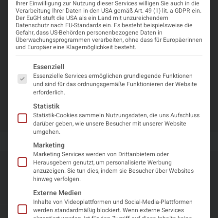
Veranstalter
Ihrer Einwilligung zur Nutzung dieser Services willigen Sie auch in die
Verarbeitung Ihrer Daten in den USA gemäß Art. 49 (1) lit. a GDPR ein.
Der EuGH stuft die USA als ein Land mit unzureichendem
European Association of Neurosurgical Societies
Datenschutz nach EU-Standards ein. Es besteht beispielsweise die
(EANS)
Gefahr, dass US-Behörden personenbezogene Daten in
Überwachungsprogrammen verarbeiten, ohne dass für Europäerinnen
und Europäer eine Klagemöglichkeit besteht.
Es folgt eine Liste der Service-Gruppen, für die eine Einwi
Essenziell
Was Sie erwartet
Essenzielle Services ermöglichen grundlegende Funktionen
und sind für das ordnungsgemäße Funktionieren der Website
Weitere Informationen finden Sie unter dem Link
erforderlich.
Registrierung
!
Statistik
Statistik-Cookies sammeln Nutzungsdaten, die uns Aufschluss
darüber geben, wie unsere Besucher mit unserer Website
umgehen.
Marketing
Marketing Services werden von Drittanbietern oder
Herausgebern genutzt, um personalisierte Werbung
Weitere geplante
anzuzeigen. Sie tun dies, indem sie Besucher über Websites
hinweg verfolgen.
Veranstaltungen
Externe Medien
Inhalte von Videoplattformen und Social-Media-Plattformen
werden standardmäßig blockiert. Wenn externe Services