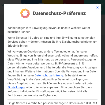
MEINE
VERANSTALTUNGEN
PODCASTS
NEUROLOGISCH
KONTAKT
Mit die
ÖGN
Datenschutz-Präferenz
Wir benötigen Ihre Einwilligung, bevor Sie unsere Website weiter
besuchen können.
Wenn Sie unter 16 Jahre alt sind und Ihre Einwilligung zu optionalen
Services geben möchten, müssen Sie Ihre Erziehungsberechtigten um
28. Jahrestagung der ÖGSF 2026
Erlaubnis bitten.
Wir verwenden Cookies und andere Technologien auf unserer
– 16. JANUAR 2026
15. JANUAR 2026
Website. Einige von ihnen sind essenziell, während andere uns helfen,
diese Website und Ihre Erfahrung zu verbessern.
Personenbezogene
FIRMAMENT RANKWEIL IN FELDKIRCH
Daten können verarbeitet werden (z. B. IP-Adressen), z. B. für
personalisierte Anzeigen und Inhalte oder die Messung von Anzeigen
und Inhalten.
Weitere Informationen über die Verwendung Ihrer Daten
finden Sie in unserer
Datenschutzerklärung
.
Es besteht keine
Verpflichtung, in die Verarbeitung Ihrer Daten einzuwilligen, um
dieses Angebot zu nutzen.
Sie können Ihre Auswahl jederzeit unter
Details zur Veranstaltung
Einstellungen
widerrufen oder anpassen.
Bitte beachten Sie, dass
aufgrund individueller Einstellungen möglicherweise nicht alle
Evidenz. Innovation. Forschung.
Funktionen der Website verfügbar sind.
Einige Services verarbeiten personenbezogene Daten in den USA. Mit