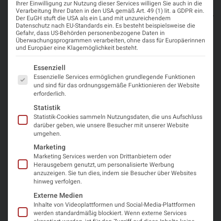
–
15.
Firmament
Zeit
Ihrer Einwilligung zur Nutzung dieser Services willigen Sie auch in die
Sie sehen gerade
Verarbeitung Ihrer Daten in den USA gemäß Art. 49 (1) lit. a GDPR ein.
16.
Januar
Rankweil
Tagungswebsite
und
einen
Der EuGH stuft die USA als ein Land mit unzureichendem
Januar
2026
in
Datenschutz nach EU-Standards ein. Es besteht beispielsweise die
Platzhalterinhalt
Ort
2026
Feldkirch
Gefahr, dass US-Behörden personenbezogene Daten in
von
Überwachungsprogrammen verarbeiten, ohne dass für Europäerinnen
OpenStreetMap
.
Programm
und Europäer eine Klagemöglichkeit besteht.
Um auf den
eigentlichen
Es folgt eine Liste der Service-Gruppen, für die eine Einwi
Essenziell
Inhalt
Registrierung
zuzugreifen,
Essenzielle Services ermöglichen grundlegende Funktionen
klicken Sie auf
und sind für das ordnungsgemäße Funktionieren der Website
die Schaltfläche
erforderlich.
unten. Bitte
Abstract
Statistik
beachten Sie,
einreichen
Statistik-Cookies sammeln Nutzungsdaten, die uns Aufschluss
dass dabei
darüber geben, wie unsere Besucher mit unserer Website
Daten an
umgehen.
Drittanbieter
weitergegeben
Marketing
werden.
Marketing Services werden von Drittanbietern oder
Mehr
Herausgebern genutzt, um personalisierte Werbung
Informationen
anzuzeigen. Sie tun dies, indem sie Besucher über Websites
hinweg verfolgen.
Inhalt
Externe Medien
entsperren
Inhalte von Videoplattformen und Social-Media-Plattformen
werden standardmäßig blockiert. Wenn externe Services