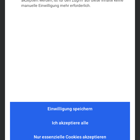
Erforderlichen
akzeptiert werden, ist für den Zugriff auf diese Inhalte keine
manuelle Einwilligung mehr erforderlich.
Service
akzeptieren
und Inhalte
Veranstalter
entsperren
Österreichische Schlaganfall Gesellschaft (ÖGSF)
Was Sie erwartet
Early-Bird-Deadline:
14. Dezember 2025
!
Sichern Sie sich jetzt den Frühbucherpreis und
registrieren Sie sich rechtzeitig!
Nutzen Sie außerdem die Gelegenheit, Ihren
Einwilligung speichern
Abstract
noch bis
21. November 2025
Ich akzeptiere alle
einzureichen.
Nur essenzielle Cookies akzeptieren