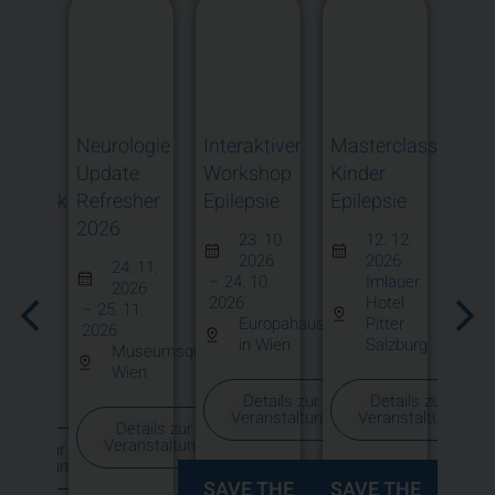
Neurologie
Interaktiver
Masterclass
Neur
cher
Update
Workshop
Kinder
bei
ganfallkongress
Refresher
Epilepsie
Epilepsie
Inte
6
2026
Beh
23. 10.
12. 12.
in
2026
2026
. 09.
24. 11.
– 24. 10.
Imlauer
unte
026
2026
2026
Hotel
09.
– 25. 11.
Ver
Europahaus
Pitter
2026
in Wien
Salzburg
enry-
Museumsquartier
rd-
Wien
au
Details zur
Details zur
Veranstaltung
Veranstaltung
Details zur
Veranstaltung
etails zur
ranstaltung
SAVE THE
SAVE THE