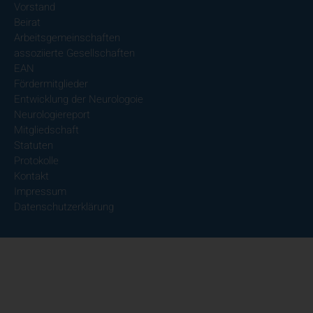
Vorstand
Beirat
Arbeitsgemeinschaften
assoziierte Gesellschaften
EAN
Fördermitglieder
Entwicklung der Neurologoie
Neurologiereport
Mitgliedschaft
Statuten
Protokolle
Kontakt
Impressum
Datenschutzerklärung