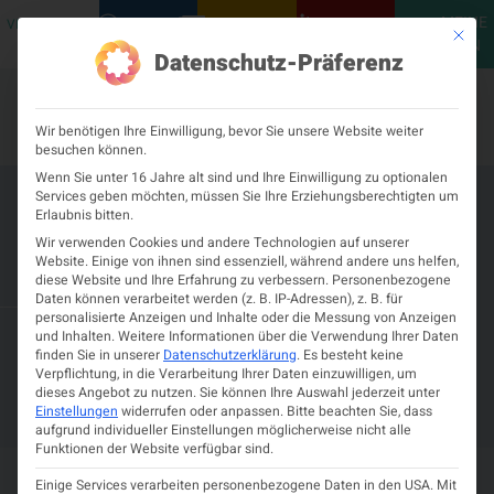
MEINE
VERANSTALTUNGEN
PODCASTS
NEUROLOGISCH
KONTAKT
Mit die
ÖGN
Datenschutz-Präferenz
Wir benötigen Ihre Einwilligung, bevor Sie unsere Website weiter
besuchen können.
Wenn Sie unter 16 Jahre alt sind und Ihre Einwilligung zu optionalen
Services geben möchten, müssen Sie Ihre Erziehungsberechtigten um
ÖGN Aus- und
Erlaubnis bitten.
Weiterbildungsseminar 2027 – 2.
Wir verwenden Cookies und andere Technologien auf unserer
Website. Einige von ihnen sind essenziell, während andere uns helfen,
Modul
diese Website und Ihre Erfahrung zu verbessern.
Personenbezogene
Daten können verarbeitet werden (z. B. IP-Adressen), z. B. für
personalisierte Anzeigen und Inhalte oder die Messung von Anzeigen
– 16. OKTOBER 2027
14. OKTOBER 2027
und Inhalten.
Weitere Informationen über die Verwendung Ihrer Daten
SALZBURG, HOTEL HEFFTERHOF
finden Sie in unserer
Datenschutzerklärung
.
Es besteht keine
Verpflichtung, in die Verarbeitung Ihrer Daten einzuwilligen, um
SAVE THE DATE
dieses Angebot zu nutzen.
Sie können Ihre Auswahl jederzeit unter
Einstellungen
widerrufen oder anpassen.
Bitte beachten Sie, dass
aufgrund individueller Einstellungen möglicherweise nicht alle
Funktionen der Website verfügbar sind.
Einige Services verarbeiten personenbezogene Daten in den USA. Mit