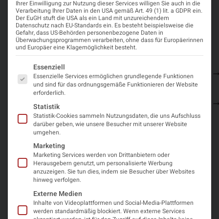
Ihrer Einwilligung zur Nutzung dieser Services willigen Sie auch in die
Verarbeitung Ihrer Daten in den USA gemäß Art. 49 (1) lit. a GDPR ein.
Der EuGH stuft die USA als ein Land mit unzureichendem
Datenschutz nach EU-Standards ein. Es besteht beispielsweise die
Gefahr, dass US-Behörden personenbezogene Daten in
Details zur Veranstaltung
Überwachungsprogrammen verarbeiten, ohne dass für Europäerinnen
und Europäer eine Klagemöglichkeit besteht.
–
14.
Salzburg,
Maria-
Zeit
Es folgt eine Liste der Service-Gruppen, für die eine Einwi
Essenziell
Sie sehen gerade
16.
Oktober
Hotel
Cebotari-
Information
und Ort
Essenzielle Services ermöglichen grundlegende Funktionen
einen
Oktober
2027
Heffterhof
Straße
und sind für das ordnungsgemäße Funktionieren der Website
Platzhalterinhalt
2027
1–
erforderlich.
von
7,
Anmeldung
OpenStreetMap
.
Statistik
5020
Um auf den
Statistik-Cookies sammeln Nutzungsdaten, die uns Aufschluss
Salzburg
eigentlichen
darüber geben, wie unsere Besucher mit unserer Website
Inhalt
umgehen.
zuzugreifen,
klicken Sie auf
Marketing
die Schaltfläche
Marketing Services werden von Drittanbietern oder
unten. Bitte
Herausgebern genutzt, um personalisierte Werbung
beachten Sie,
anzuzeigen. Sie tun dies, indem sie Besucher über Websites
dass dabei
hinweg verfolgen.
Daten an
Externe Medien
Drittanbieter
weitergegeben
Inhalte von Videoplattformen und Social-Media-Plattformen
werden.
werden standardmäßig blockiert. Wenn externe Services