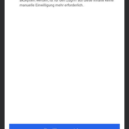
akzeptiert werden, ist für den Zugriff auf diese Inhalte keine
Mehr
manuelle Einwilligung mehr erforderlich.
Informationen
Inhalt
entsperren
Erforderlichen
Service
akzeptieren
und Inhalte
Veranstalter
entsperren
Österreichische Gesellschaft für Neurologie (ÖGN)
Was Sie erwartet
Die Teilnahme ist nur für ÖGN-Mitglieder möglich.
Themenbereiche:
Neurologische Intensivmedizin I & II, Neuro-