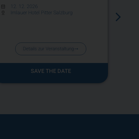
Beha
12. 12. 2026
unter
Imlauer Hotel Pitter Salzburg
Vers
09.
Vir
Details zur Veranstaltung
SAVE THE DATE