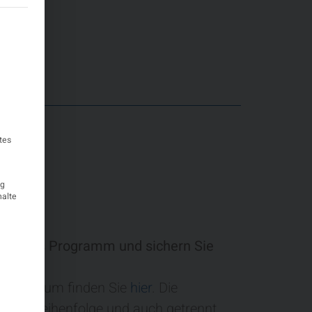
teilt werden kann. Die erste Service-Gruppe ist essenziell und k
tes
ig
halte
ck in das Programm und sichern Sie
tz!
Curriculum finden Sie
hier
. Die
iger Reihenfolge und auch getrennt