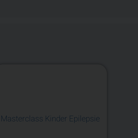
Masterclass Kinder Epilepsie
Neuro
– Int