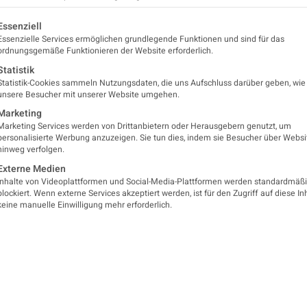
lgt eine Liste der Service-Gruppen, für die eine Einwilligung er
Essenziell
Essenzielle Services ermöglichen grundlegende Funktionen und sind für das
ordnungsgemäße Funktionieren der Website erforderlich.
Statistik
Statistik-Cookies sammeln Nutzungsdaten, die uns Aufschluss darüber geben, wie
unsere Besucher mit unserer Website umgehen.
Marketing
Veranstalter
gisches
Marketing Services werden von Drittanbietern oder Herausgebern genutzt, um
itationszentrum
Anmeldung
personalisierte Werbung anzuzeigen. Sie tun dies, indem sie Besucher über Websi
ügel
hinweg verfolgen.
OeGNR und ÖGN
Externe Medien
Programm
Inhalte von Videoplattformen und Social-Media-Plattformen werden standardmäß
blockiert. Wenn externe Services akzeptiert werden, ist für den Zugriff auf diese In
Was Sie erwartet
keine manuelle Einwilligung mehr erforderlich.
Informationen
zum
Werfen Sie jetzt einen Bli
Curriculum
sich schon heute Ihren Pla
Alle Informationen zu dem 
Module können in unabhäng