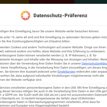
NEUROLOGISCH
KONTAKT
MEINE Ö
Datenschutz-Präferenz
ÖGN
Neurologie
Fortbildu
ötigen Ihre Einwilligung, bevor Sie unsere Website weiter besuchen können.
 Curriculum Neuroreha
e unter 16 Jahre alt sind und Ihre Einwilligung zu optionalen Services geben möc
Sie Ihre Erziehungsberechtigten um Erlaubnis bitten.
rwenden Cookies und andere Technologien auf unserer Website. Einige von ihnen 
 ÖGN
ell, während andere uns helfen, diese Website und Ihre Erfahrung zu verbessern.
nbezogene Daten können verarbeitet werden (z. B. IP-Adressen), z. B. für
lisierte Anzeigen und Inhalte oder die Messung von Anzeigen und Inhalten.
Weit
tionen über die Verwendung Ihrer Daten finden Sie in unserer
Datenschutzerklär
NOVEMBER 2025
 keine Verpflichtung, in die Verarbeitung Ihrer Daten einzuwilligen, um dieses An
en.
Sie können Ihre Auswahl jederzeit unter
Einstellungen
widerrufen oder anpass
ITATIONSZENTRUM ROSENHÜGEL
eachten Sie, dass aufgrund individueller Einstellungen möglicherweise nicht alle
nen der Website verfügbar sind.
Services verarbeiten personenbezogene Daten in den USA. Mit Ihrer Einwilligung z
 dieser Services willigen Sie auch in die Verarbeitung Ihrer Daten in den USA ge
lit. a GDPR ein. Der EuGH stuft die USA als ein Land mit unzureichendem Datensc
-Standards ein. Es besteht beispielsweise die Gefahr, dass US-Behörden
enbezogene Daten in Überwachungsprogrammen verarbeiten, ohne dass für
erinnen und Europäer eine Klagemöglichkeit besteht.