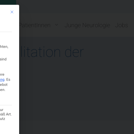
GN
Mit diesem Button wird der Dialog geschlossen. Seine Funktionalität ist ide
ng
PatientInnen
Junge Neurologie
Jobs
bilitation der
hten,
sind
ere
ung
.
Es
gebot
en.
ur
mäß Art.
hutz