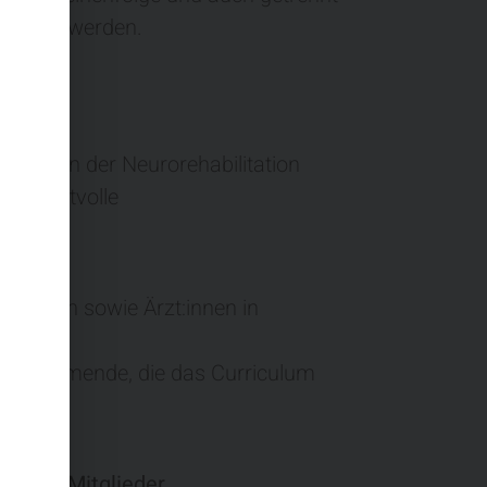
esucht werden.
hmen?
ethoden der Neurorehabilitation
und wertvolle
n
zt:innen sowie Ärzt:innen in
Teilnehmende, die das Curriculum
aben
OeGNR-Mitglieder