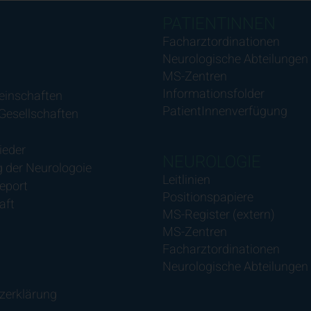
PATIENTINNEN
Facharztordinationen
Neurologische Abteilungen
MS-Zentren
Informationsfolder
einschaften
PatientInnenverfügung
 Gesellschaften
ieder
NEUROLOGIE
 der Neurologoie
Leitlinien
eport
Positionspapiere
aft
MS-Register (extern)
MS-Zentren
Facharztordinationen
Neurologische Abteilungen
zerklärung