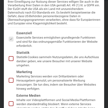
Ort
Ihrer Einwilligung zur Nutzung dieser Services willigen Sie auch in die
2026
September
Carpegna
481,
Verarbeitung Ihrer Daten in den USA gemäß Art. 49 (1) lit. a GDPR ein.
2026
Palace
00165
Der EuGH stuft die USA als ein Land mit unzureichendem
Hotel
Roma
Datenschutz nach EU-Standards ein. Es besteht beispielsweise die
Gefahr, dass US-Behörden personenbezogene Daten in
RM,
Überwachungsprogrammen verarbeiten, ohne dass für Europäerinnen
Italien
und Europäer eine Klagemöglichkeit besteht.
Veranstalter
Es folgt eine Liste der Service-Gruppen, für die eine Einwi
Essenziell
Essenzielle Services ermöglichen grundlegende Funktionen
European Association of Neurosurgical Societies
und sind für das ordnungsgemäße Funktionieren der Website
erforderlich.
(EANS)
Statistik
Statistik-Cookies sammeln Nutzungsdaten, die uns Aufschluss
darüber geben, wie unsere Besucher mit unserer Website
Was Sie erwartet
umgehen.
Marketing
Ein zweitägige Veranstaltung Schlulungskurs über
Marketing Services werden von Drittanbietern oder
Herausgebern genutzt, um personalisierte Werbung
Theoretische Grundlagen zur Pathophysiologie und
anzuzeigen. Sie tun dies, indem sie Besucher über Websites
zu den Indikationen für eine Operation und eine
hinweg verfolgen.
MMA-Embolisation, mit anschließenden praktischen
Externe Medien
Übungen mit Simulatoren und realistischen
Inhalte von Videoplattformen und Social-Media-Plattformen
werden standardmäßig blockiert. Wenn externe Services
Szenarien.