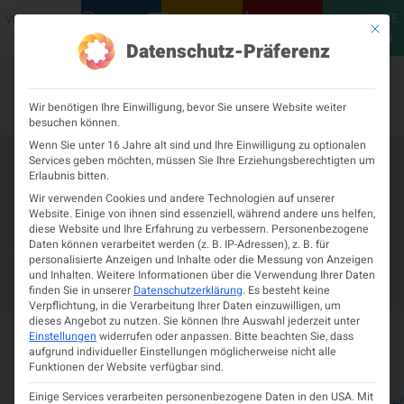
MEINE
VERANSTALTUNGEN
PODCASTS
NEUROLOGISCH
KONTAKT
Mit die
ÖGN
Datenschutz-Präferenz
Wir benötigen Ihre Einwilligung, bevor Sie unsere Website weiter
besuchen können.
Wenn Sie unter 16 Jahre alt sind und Ihre Einwilligung zu optionalen
Services geben möchten, müssen Sie Ihre Erziehungsberechtigten um
MMA Embolization Techniques &
Erlaubnis bitten.
Surgical Perspectives from Scalpel
Wir verwenden Cookies und andere Technologien auf unserer
Website. Einige von ihnen sind essenziell, während andere uns helfen,
to Microcatheter
diese Website und Ihre Erfahrung zu verbessern.
Personenbezogene
Daten können verarbeitet werden (z. B. IP-Adressen), z. B. für
personalisierte Anzeigen und Inhalte oder die Messung von Anzeigen
– 16. SEPTEMBER 2026
15. SEPTEMBER 2026
und Inhalten.
Weitere Informationen über die Verwendung Ihrer Daten
TH ROMA - CARPEGNA PALACE HOTEL
finden Sie in unserer
Datenschutzerklärung
.
Es besteht keine
Verpflichtung, in die Verarbeitung Ihrer Daten einzuwilligen, um
dieses Angebot zu nutzen.
Sie können Ihre Auswahl jederzeit unter
Details zur Veranstaltung
Einstellungen
widerrufen oder anpassen.
Bitte beachten Sie, dass
aufgrund individueller Einstellungen möglicherweise nicht alle
Funktionen der Website verfügbar sind.
15.
–
TH Roma
Via
Zeit und
Einige Services verarbeiten personenbezogene Daten in den USA. Mit
September
16.
-
Aurelia,
Veranstaltungswebsei