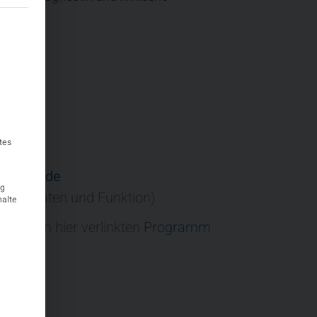
teilt werden kann. Die erste Service-Gruppe ist essenziell und k
meldung
raz
tes
logie
o@dgln.de
ig
ontaktdaten und Funktion)
halte
n Sie im hier verlinkten
Programm