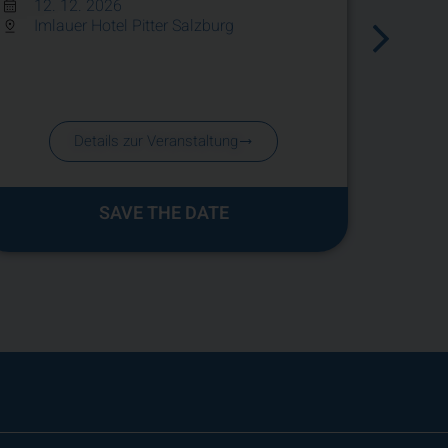
12. 12. 2026
unter
Imlauer Hotel Pitter Salzburg
Vers
09.
Vir
Details zur Veranstaltung
SAVE THE DATE