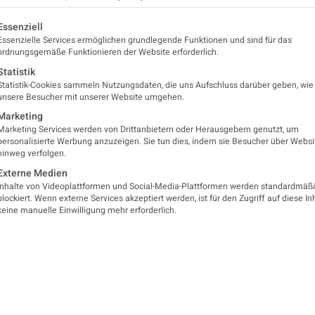
ogie
Neurochemie e.V. (DGLN)
ehen gerade
lgt eine Liste der Service-Gruppen, für die eine Einwilligung er
einen
Essenziell
halterinhalt
Essenzielle Services ermöglichen grundlegende Funktionen und sind für das
von
ordnungsgemäße Funktionieren der Website erforderlich.
StreetMap
.
Was Sie erwartet
Statistik
 auf den
Inhalt
entlichen
Statistik-Cookies sammeln Nutzungsdaten, die uns Aufschluss darüber geben, wie
entsperren
Inhalt
unsere Besucher mit unserer Website umgehen.
Kursorganisation und An
ugreifen,
Marketing
ken Sie auf
Medizinische Universität G
Erforderlichen
Marketing Services werden von Drittanbietern oder Herausgebern genutzt, um
chaltfläche
Service
personalisierte Werbung anzuzeigen. Sie tun dies, indem sie Besucher über Websi
Universitätsklinik für Neuro
en. Bitte
hinweg verfolgen.
akzeptieren
hten Sie,
ss dabei
und Inhalte
Anmeldung per E-Mail:
inf
Externe Medien
aten an
entsperren
Inhalte von Videoplattformen und Social-Media-Plattformen werden standardmäß
ttanbieter
(Bitte unter Angabe Ihrer K
blockiert. Wenn externe Services akzeptiert werden, ist für den Zugriff auf diese In
ergegeben
keine manuelle Einwilligung mehr erforderlich.
erden.
Weitere Informationen finde
Mehr
oder unter
www.dgln.at.
rmationen