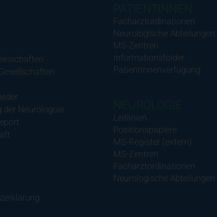
PATIENTINNEN
Facharztordinationen
Neurologische Abteilungen
MS-Zentren
Informationsfolder
einschaften
PatientInnenverfügung
 Gesellschaften
ieder
NEUROLOGIE
 der Neurologoie
Leitlinien
eport
Positionspapiere
aft
MS-Register (extern)
MS-Zentren
Facharztordinationen
Neurologische Abteilungen
zerklärung