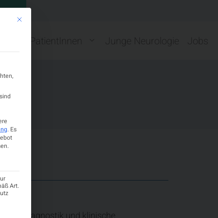
GN
Mit diesem Button wird der Dialog geschlossen. Seine Funktionalität ist ide
ng
PatientInnen
Junge Neurologie
Jobs
hten,
sind
ere
ung
.
Es
gebot
en.
ur
mäß Art.
hutz
 Liquordiagnostik und klinische