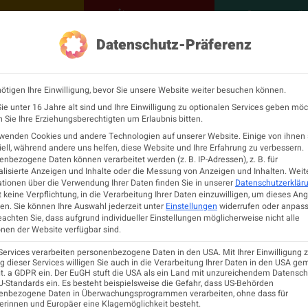
NEUROLOGISCH
KONTAKT
MEINE Ö
Datenschutz-Präferenz
ÖGN
Neurologie
Fortbildu
ötigen Ihre Einwilligung, bevor Sie unsere Website weiter besuchen können.
rdiagnostik der DGLN
e unter 16 Jahre alt sind und Ihre Einwilligung zu optionalen Services geben möc
Sie Ihre Erziehungsberechtigten um Erlaubnis bitten.
rwenden Cookies und andere Technologien auf unserer Website. Einige von ihnen 
ell, während andere uns helfen, diese Website und Ihre Erfahrung zu verbessern.
R UNIV.-KLINIK FÜR NEUROLOGIE GRAZ
nbezogene Daten können verarbeitet werden (z. B. IP-Adressen), z. B. für
lisierte Anzeigen und Inhalte oder die Messung von Anzeigen und Inhalten.
Weit
tionen über die Verwendung Ihrer Daten finden Sie in unserer
Datenschutzerklär
 keine Verpflichtung, in die Verarbeitung Ihrer Daten einzuwilligen, um dieses An
en.
Sie können Ihre Auswahl jederzeit unter
Einstellungen
widerrufen oder anpass
eachten Sie, dass aufgrund individueller Einstellungen möglicherweise nicht alle
nen der Website verfügbar sind.
Services verarbeiten personenbezogene Daten in den USA. Mit Ihrer Einwilligung z
 dieser Services willigen Sie auch in die Verarbeitung Ihrer Daten in den USA ge
Veranstalter
l
lit. a GDPR ein. Der EuGH stuft die USA als ein Land mit unzureichendem Datensc
-Standards ein. Es besteht beispielsweise die Gefahr, dass US-Behörden
Programm &
v.-
enbezogene Daten in Überwachungsprogrammen verarbeiten, ohne dass für
für
Informationen
Deutsche Gesellschaft für
erinnen und Europäer eine Klagemöglichkeit besteht.