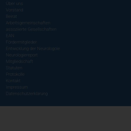
Über uns
Vorstand
Beirat
Arbeitsgemeinschaften
assoziierte Gesellschaften
EAN
Fördermitglieder
Entwicklung der Neurologoie
Neurologiereport
Mitgliedschaft
Statuten
Protokolle
Kontakt
Impressum
Datenschutzerklärung