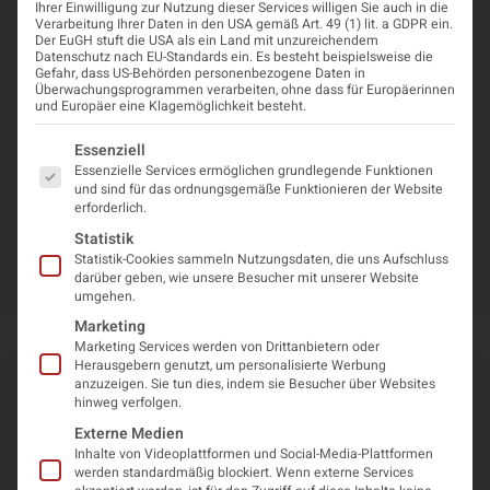
Ihrer Einwilligung zur Nutzung dieser Services willigen Sie auch in die
Zur
Verarbeitung Ihrer Daten in den USA gemäß Art. 49 (1) lit. a GDPR ein.
Der EuGH stuft die USA als ein Land mit unzureichendem
Anmeldung
Datenschutz nach EU-Standards ein. Es besteht beispielsweise die
Gefahr, dass US-Behörden personenbezogene Daten in
Überwachungsprogrammen verarbeiten, ohne dass für Europäerinnen
und Europäer eine Klagemöglichkeit besteht.
Was Sie erwartet
Es folgt eine Liste der Service-Gruppen, für die eine Einwi
Essenziell
Aktuellste Informationen zur Schlafmedizin und
Essenzielle Services ermöglichen grundlegende Funktionen
und sind für das ordnungsgemäße Funktionieren der Website
Schlafwissenschaft
erforderlich.
Träger des wissenschaftlichen Programms:
Statistik
Medizinische Universität Innsbruck
Statistik-Cookies sammeln Nutzungsdaten, die uns Aufschluss
darüber geben, wie unsere Besucher mit unserer Website
umgehen.
Marketing
Marketing Services werden von Drittanbietern oder
Herausgebern genutzt, um personalisierte Werbung
anzuzeigen. Sie tun dies, indem sie Besucher über Websites
Weitere geplante
hinweg verfolgen.
Externe Medien
Veranstaltungen
Inhalte von Videoplattformen und Social-Media-Plattformen
werden standardmäßig blockiert. Wenn externe Services