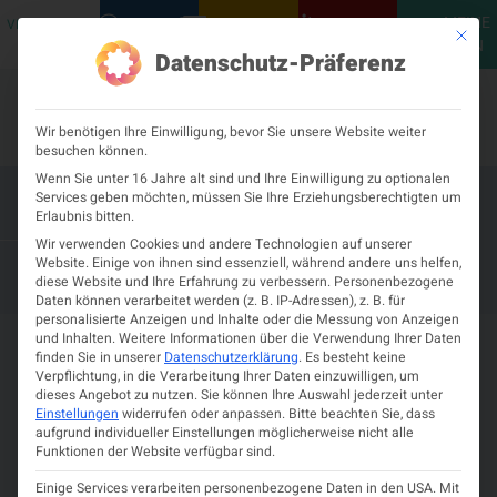
MEINE
VERANSTALTUNGEN
PODCASTS
NEUROLOGISCH
KONTAKT
Mit die
ÖGN
Datenschutz-Präferenz
Wir benötigen Ihre Einwilligung, bevor Sie unsere Website weiter
besuchen können.
Wenn Sie unter 16 Jahre alt sind und Ihre Einwilligung zu optionalen
Services geben möchten, müssen Sie Ihre Erziehungsberechtigten um
Innsbruck Sleep Summit 2024
Erlaubnis bitten.
Wir verwenden Cookies und andere Technologien auf unserer
– 15. JUNI 2024
14. JUNI 2024
Website. Einige von ihnen sind essenziell, während andere uns helfen,
diese Website und Ihre Erfahrung zu verbessern.
Personenbezogene
UNIVERSITÄTSZENTRUM OBERGURGL
Daten können verarbeitet werden (z. B. IP-Adressen), z. B. für
personalisierte Anzeigen und Inhalte oder die Messung von Anzeigen
und Inhalten.
Weitere Informationen über die Verwendung Ihrer Daten
Details zur Veranstaltung
finden Sie in unserer
Datenschutzerklärung
.
Es besteht keine
Verpflichtung, in die Verarbeitung Ihrer Daten einzuwilligen, um
dieses Angebot zu nutzen.
Sie können Ihre Auswahl jederzeit unter
–
14.
Universitätszentrum
Zeit und
Einstellungen
widerrufen oder anpassen.
Bitte beachten Sie, dass
15.
Juni
Obergurgl
Zum
Ort
aufgrund individueller Einstellungen möglicherweise nicht alle
Juni
2024
Funktionen der Website verfügbar sind.
Programm
2024
Einige Services verarbeiten personenbezogene Daten in den USA. Mit