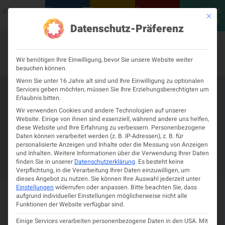
MEINE
VERANSTALTUNGEN
PODCASTS
NEUROLOGISCH
KONTAKT
Mit die
ÖGN
Datenschutz-Präferenz
Wir benötigen Ihre Einwilligung, bevor Sie unsere Website weiter
besuchen können.
Wenn Sie unter 16 Jahre alt sind und Ihre Einwilligung zu optionalen
Services geben möchten, müssen Sie Ihre Erziehungsberechtigten um
Fortbildungsreihe der Jungen
Erlaubnis bitten.
Neuropädiatrie – Karrierewege in
Wir verwenden Cookies und andere Technologien auf unserer
Website. Einige von ihnen sind essenziell, während andere uns helfen,
der Neuropädiatrie in Klinik und
diese Website und Ihre Erfahrung zu verbessern.
Personenbezogene
Daten können verarbeitet werden (z. B. IP-Adressen), z. B. für
Wissenschaft
personalisierte Anzeigen und Inhalte oder die Messung von Anzeigen
und Inhalten.
Weitere Informationen über die Verwendung Ihrer Daten
finden Sie in unserer
Datenschutzerklärung
.
Es besteht keine
13. MÄRZ 2025
Verpflichtung, in die Verarbeitung Ihrer Daten einzuwilligen, um
dieses Angebot zu nutzen.
Sie können Ihre Auswahl jederzeit unter
Einstellungen
widerrufen oder anpassen.
Bitte beachten Sie, dass
Details zur Veranstaltung
aufgrund individueller Einstellungen möglicherweise nicht alle
Funktionen der Website verfügbar sind.
13.
19:00
Zeit und Ort
Einige Services verarbeiten personenbezogene Daten in den USA. Mit