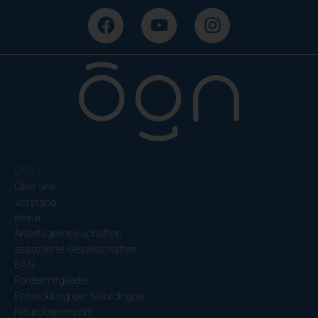
ÖGN
Über uns
Vorstand
Beirat
Arbeitsgemeinschaften
assoziierte Gesellschaften
EAN
Fördermitglieder
Entwicklung der Neurologoie
Neurologiereport