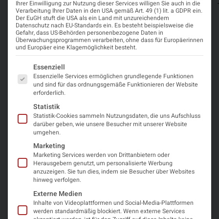
März
Registrierung
Ihrer Einwilligung zur Nutzung dieser Services willigen Sie auch in die
2025
Verarbeitung Ihrer Daten in den USA gemäß Art. 49 (1) lit. a GDPR ein.
Der EuGH stuft die USA als ein Land mit unzureichendem
Datenschutz nach EU-Standards ein. Es besteht beispielsweise die
Veranstalter
Gefahr, dass US-Behörden personenbezogene Daten in
Überwachungsprogrammen verarbeiten, ohne dass für Europäerinnen
und Europäer eine Klagemöglichkeit besteht.
Junge Neuropädiatrie
Es folgt eine Liste der Service-Gruppen, für die eine Einwi
Essenziell
Essenzielle Services ermöglichen grundlegende Funktionen
und sind für das ordnungsgemäße Funktionieren der Website
Was Sie erwartet
erforderlich.
Statistik
Webinar, ab 19:00 Uhr
Statistik-Cookies sammeln Nutzungsdaten, die uns Aufschluss
darüber geben, wie unsere Besucher mit unserer Website
Speaker: Prof. Dr. Ingeborg Krägeloh-Mann,
umgehen.
Universitätsklinikum Tübingen
Marketing
Marketing Services werden von Drittanbietern oder
Diese approbierte Fortbildung ist für das Diplom-
Herausgebern genutzt, um personalisierte Werbung
anzuzeigen. Sie tun dies, indem sie Besucher über Websites
Fortbildungs-Programm der Österreichischen
hinweg verfolgen.
Ärztekammer mit 2 DFP-Punkten anrechenbar.
Externe Medien
Die Schweizerische Gesellschaft für Neuropädiatrie
Inhalte von Videoplattformen und Social-Media-Plattformen
vergibt 1 Fortbildungscredit für die Teilnahme.
werden standardmäßig blockiert. Wenn externe Services