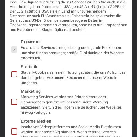
Ihrer Einwilligung zur Nutzung dieser Services willigen Sie auch in die
2025
Verarbeitung Ihrer Daten in den USA gemäß Art. 49 (1) lit. a GDPR ein.
Der EuGH stuft die USA als ein Land mit unzureichendem
Datenschutz nach EU-Standards ein. Es besteht beispielsweise die
Veranstalter
Gefahr, dass US-Behörden personenbezogene Daten in
Überwachungsprogrammen verarbeiten, ohne dass für Europäerinnen
und Europäer eine Klagemöglichkeit besteht.
Fortbildungsreihe der Jungen Neuropädiatrie der
ÖGKJ
Es folgt eine Liste der Service-Gruppen, für die eine Einwi
Essenziell
Essenzielle Services ermöglichen grundlegende Funktionen
und sind für das ordnungsgemäße Funktionieren der Website
erforderlich.
Was Sie erwartet
Statistik
Statistik-Cookies sammeln Nutzungsdaten, die uns Aufschluss
Dr. Herta Zellner, Kinderklinik Innsbruck, wird in
darüber geben, wie unsere Besucher mit unserer Website
dieser Auflage der Fortbildungsreihe der JNP über
umgehen.
neurokutane Syndrome referieren.
Marketing
Diese approbierte Fortbildung ist für das Diplom-
Marketing Services werden von Drittanbietern oder
Herausgebern genutzt, um personalisierte Werbung
Fortbildungs-Programm der Österreichischen
anzuzeigen. Sie tun dies, indem sie Besucher über Websites
Ärztekammer mit 2 DFP-Punkten anrechenbar.
hinweg verfolgen.
Externe Medien
Webinar ab 19:00 Uhr
Inhalte von Videoplattformen und Social-Media-Plattformen
werden standardmäßig blockiert. Wenn externe Services
Registrierung unter:
LINK