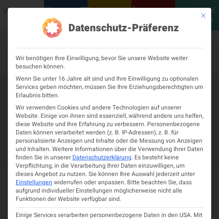
MEINE
VERANSTALTUNGEN
PODCASTS
NEUROLOGISCH
KONTAKT
Mit die
ÖGN
Datenschutz-Präferenz
Wir benötigen Ihre Einwilligung, bevor Sie unsere Website weiter
besuchen können.
Wenn Sie unter 16 Jahre alt sind und Ihre Einwilligung zu optionalen
Services geben möchten, müssen Sie Ihre Erziehungsberechtigten um
Fortbildungsreihe der Jungen
Erlaubnis bitten.
Neuropädiatrie der ÖGKJ –
Wir verwenden Cookies und andere Technologien auf unserer
Website. Einige von ihnen sind essenziell, während andere uns helfen,
Neurokutane Syndrome
diese Website und Ihre Erfahrung zu verbessern.
Personenbezogene
Daten können verarbeitet werden (z. B. IP-Adressen), z. B. für
personalisierte Anzeigen und Inhalte oder die Messung von Anzeigen
21. AUGUST 2025
und Inhalten.
Weitere Informationen über die Verwendung Ihrer Daten
VIRTUELLE VERANSTALTUNG
finden Sie in unserer
Datenschutzerklärung
.
Es besteht keine
Verpflichtung, in die Verarbeitung Ihrer Daten einzuwilligen, um
dieses Angebot zu nutzen.
Sie können Ihre Auswahl jederzeit unter
Details zur Veranstaltung
Einstellungen
widerrufen oder anpassen.
Bitte beachten Sie, dass
aufgrund individueller Einstellungen möglicherweise nicht alle
Funktionen der Website verfügbar sind.
21.
–
19:00
Virtuelle
Zeit und Ort
Einige Services verarbeiten personenbezogene Daten in den USA. Mit
August
20:30
Veranstaltung
Registrierung