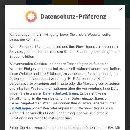
MEINE
VERANSTALTUNGEN
PODCASTS
NEUROLOGISCH
KONTAKT
Mit die
ÖGN
Datenschutz-Präferenz
Wir benötigen Ihre Einwilligung, bevor Sie unsere Website weiter
besuchen können.
Wenn Sie unter 16 Jahre alt sind und Ihre Einwilligung zu optionalen
Services geben möchten, müssen Sie Ihre Erziehungsberechtigten um
Facharztausbildungsseminar
Erlaubnis bitten.
Sommersemester 22.-24.
Wir verwenden Cookies und andere Technologien auf unserer
Website. Einige von ihnen sind essenziell, während andere uns helfen,
September 2022 Innsbruck
diese Website und Ihre Erfahrung zu verbessern.
Personenbezogene
Daten können verarbeitet werden (z. B. IP-Adressen), z. B. für
personalisierte Anzeigen und Inhalte oder die Messung von Anzeigen
und Inhalten.
Weitere Informationen über die Verwendung Ihrer Daten
finden Sie in unserer
Datenschutzerklärung
.
Es besteht keine
Verpflichtung, in die Verarbeitung Ihrer Daten einzuwilligen, um
Details zur Veranstaltung
dieses Angebot zu nutzen.
Sie können Ihre Auswahl jederzeit unter
Einstellungen
widerrufen oder anpassen.
Bitte beachten Sie, dass
aufgrund individueller Einstellungen möglicherweise nicht alle
Zeit und Ort
Funktionen der Website verfügbar sind.
Programm
Einige Services verarbeiten personenbezogene Daten in den USA. Mit