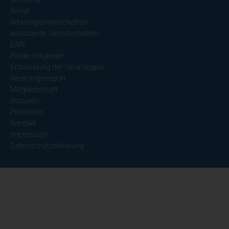
Beirat
Arbeitsgemeinschaften
assoziierte Gesellschaften
EAN
Fördermitglieder
Entwicklung der Neurologoie
Neurologiereport
Mitgliedschaft
Statuten
Protokolle
Kontakt
Impressum
Datenschutzerklärung