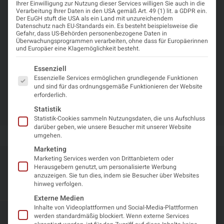
herunterladen
Ihrer Einwilligung zur Nutzung dieser Services willigen Sie auch in die
Verarbeitung Ihrer Daten in den USA gemäß Art. 49 (1) lit. a GDPR ein.
Der EuGH stuft die USA als ein Land mit unzureichendem
Datenschutz nach EU-Standards ein. Es besteht beispielsweise die
Was Sie erwartet
Gefahr, dass US-Behörden personenbezogene Daten in
Überwachungsprogrammen verarbeiten, ohne dass für Europäerinnen
und Europäer eine Klagemöglichkeit besteht.
Themenbereiche:
Es folgt eine Liste der Service-Gruppen, für die eine Einwi
Essenziell
Neurologische Intensivmedizin Teil I
Essenzielle Services ermöglichen grundlegende Funktionen
Neurologische Intensivmedizin Teil II
und sind für das ordnungsgemäße Funktionieren der Website
erforderlich.
Infektionsneurologie
Statistik
Statistik-Cookies sammeln Nutzungsdaten, die uns Aufschluss
darüber geben, wie unsere Besucher mit unserer Website
umgehen.
Marketing
Marketing Services werden von Drittanbietern oder
Weitere geplante
Herausgebern genutzt, um personalisierte Werbung
anzuzeigen. Sie tun dies, indem sie Besucher über Websites
Veranstaltungen
hinweg verfolgen.
Externe Medien
Inhalte von Videoplattformen und Social-Media-Plattformen
werden standardmäßig blockiert. Wenn externe Services