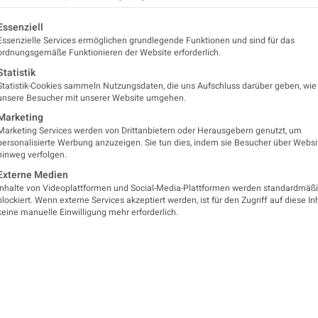
Programm
Salzburg
lgt eine Liste der Service-Gruppen, für die eine Einwilligung er
Essenziell
Essenzielle Services ermöglichen grundlegende Funktionen und sind für das
ordnungsgemäße Funktionieren der Website erforderlich.
Was Sie erwartet
Statistik
Statistik-Cookies sammeln Nutzungsdaten, die uns Aufschluss darüber geben, wie
unsere Besucher mit unserer Website umgehen.
Die Veranstaltung wird als
Marketing
Wien übertragen und ist mi
Marketing Services werden von Drittanbietern oder Herausgebern genutzt, um
personalisierte Werbung anzuzeigen. Sie tun dies, indem sie Besucher über Websi
Neurologie approbiert. Die
hinweg verfolgen.
problemlos via Tablet oder
Externe Medien
spannende Einblicke und D
Inhalte von Videoplattformen und Social-Media-Plattformen werden standardmäß
blockiert. Wenn externe Services akzeptiert werden, ist für den Zugriff auf diese In
Entwicklungen im Bereich de
keine manuelle Einwilligung mehr erforderlich.