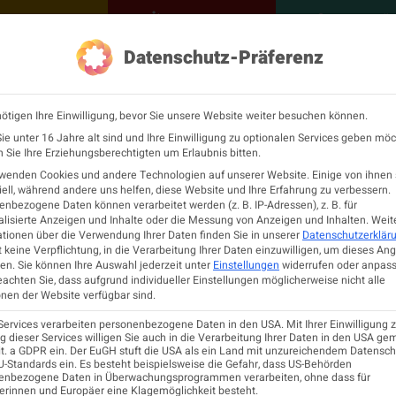
NEUROLOGISCH
KONTAKT
MEINE Ö
Datenschutz-Präferenz
ÖGN
Neurologie
Fortbildu
ötigen Ihre Einwilligung, bevor Sie unsere Website weiter besuchen können.
24 Highlights Veranst
e unter 16 Jahre alt sind und Ihre Einwilligung zu optionalen Services geben möc
Sie Ihre Erziehungsberechtigten um Erlaubnis bitten.
rwenden Cookies und andere Technologien auf unserer Website. Einige von ihnen 
ell, während andere uns helfen, diese Website und Ihre Erfahrung zu verbessern.
LLE VERANSTALTUNG
nbezogene Daten können verarbeitet werden (z. B. IP-Adressen), z. B. für
lisierte Anzeigen und Inhalte oder die Messung von Anzeigen und Inhalten.
Weit
tionen über die Verwendung Ihrer Daten finden Sie in unserer
Datenschutzerklär
 keine Verpflichtung, in die Verarbeitung Ihrer Daten einzuwilligen, um dieses An
en.
Sie können Ihre Auswahl jederzeit unter
Einstellungen
widerrufen oder anpass
eachten Sie, dass aufgrund individueller Einstellungen möglicherweise nicht alle
nen der Website verfügbar sind.
Services verarbeiten personenbezogene Daten in den USA. Mit Ihrer Einwilligung z
 dieser Services willigen Sie auch in die Verarbeitung Ihrer Daten in den USA ge
Veranstalter
–
18:00
Virtuelle
lit. a GDPR ein. Der EuGH stuft die USA als ein Land mit unzureichendem Datensc
-Standards ein. Es besteht beispielsweise die Gefahr, dass US-Behörden
9:30
Veranstaltung
Anmeldung
enbezogene Daten in Überwachungsprogrammen verarbeiten, ohne dass für
&
EpiCARE, Karl Landsteiner
erinnen und Europäer eine Klagemöglichkeit besteht.