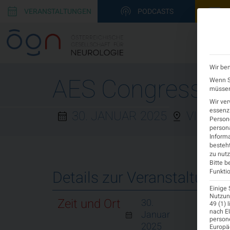
VERANSTALTUNGEN
PODCASTS
Wir ben
AES Congress 20
Wenn Si
müssen 
Wir ve
essenzi
30. JANUAR 2025
VIRTUE
Persone
persona
Informa
besteht
zu nutz
Bitte b
Funktio
Details zur Veranstaltung
Einige 
Nutzung
Zeit und Ort
30.
49 (1) 
nach EU
Januar
1
person
2025
Europä