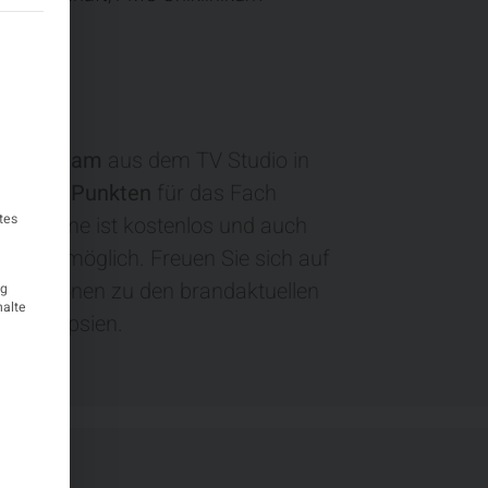
teilt werden kann. Die erste Service-Gruppe ist essenziell und k
Livestream
aus dem TV Studio in
t
2 DFP Punkten
für das Fach
tes
 Teilnahme ist kostenlos und auch
 Handy möglich. Freuen Sie sich auf
iskussionen zu den brandaktuellen
ig
halte
r Epilepsien.