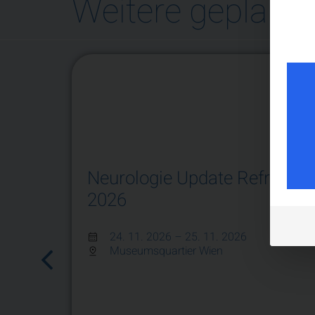
Weitere geplante
Neurologie Update Refresher
2026
24. 11. 2026
– 25. 11. 2026
Museumsquartier Wien