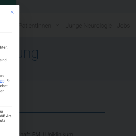
GN
Mit diesem Button wird der Dialog geschlossen. Seine Funktionalität ist ide
ng
PatientInnen
Junge Neurologie
Jobs
altung
hten,
sind
ere
ung
.
Es
gebot
en.
ur
mäß Art.
hutz
 Gesellschaft, PMU Uniklinikum