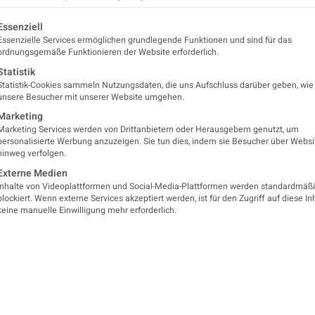
Veranstalter
Cube
in und
Anmeldung
lgt eine Liste der Service-Gruppen, für die eine Einwilligung er
Essenziell
ne per
Deutsche Gesellschaft für
Essenzielle Services ermöglichen grundlegende Funktionen und sind für das
stream
ordnungsgemäße Funktionieren der Website erforderlich.
ehen gerade
DGN-
einen
Statistik
Website
alterinhalt
Statistik-Cookies sammeln Nutzungsdaten, die uns Aufschluss darüber geben, wie
Was Sie erwartet
von
unsere Besucher mit unserer Website umgehen.
StreetMap
.
auf den
Marketing
Inhalt
Der 98. Kongress der Deuts
entlichen
Marketing Services werden von Drittanbietern oder Herausgebern genutzt, um
entsperren
Inhalt
personalisierte Werbung anzuzeigen. Sie tun dies, indem sie Besucher über Websi
wird vom 12. bis 15. Novem
ugreifen,
hinweg verfolgen.
en Sie auf
Erforderlichen
Berlin und online per Livest
chaltfläche
Externe Medien
Service
en. Bitte
Inhalte von Videoplattformen und Social-Media-Plattformen werden standardmäß
akzeptieren
Weitere Informationen sind
hten Sie,
blockiert. Wenn externe Services akzeptiert werden, ist für den Zugriff auf diese In
ss dabei
und Inhalte
keine manuelle Einwilligung mehr erforderlich.
ten an
entsperren
tanbieter
ergegeben
erden.
Mehr
rmationen