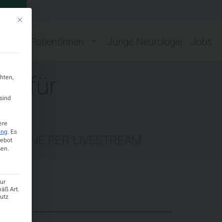
GN
Mit diesem Button wird der Dialog geschlossen. Seine Funktionalität ist ide
ng
PatientInnen
Junge Neurologie
Jobs
ft für
hten,
sind
ere
ung
.
Es
 ONLINE PER LIVESTREAM
gebot
en.
ur
mäß Art.
hutz