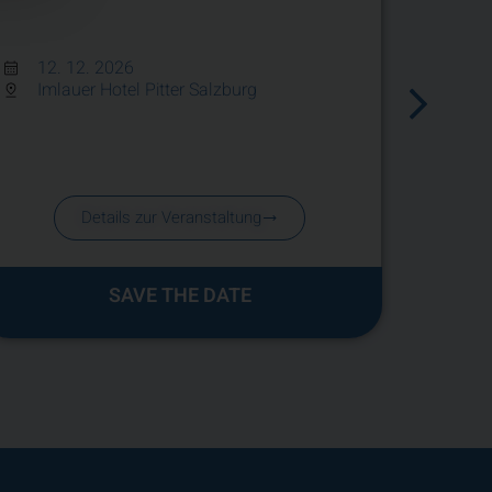
– Int
Beha
12. 12. 2026
unter
Imlauer Hotel Pitter Salzburg
Vers
09.
Vir
Details zur Veranstaltung
SAVE THE DATE