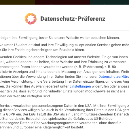
NEUROLOGISCH
KONTAKT
MEINE Ö
Datenschutz-Präferenz
ÖGN
Neurologie
Fortbildu
ötigen Ihre Einwilligung, bevor Sie unsere Website weiter besuchen können.
 Deutschen Gesellscha
e unter 16 Jahre alt sind und Ihre Einwilligung zu optionalen Services geben möc
Sie Ihre Erziehungsberechtigten um Erlaubnis bitten.
rwenden Cookies und andere Technologien auf unserer Website. Einige von ihnen 
) 2025
ell, während andere uns helfen, diese Website und Ihre Erfahrung zu verbessern.
nbezogene Daten können verarbeitet werden (z. B. IP-Adressen), z. B. für
lisierte Anzeigen und Inhalte oder die Messung von Anzeigen und Inhalten.
Weit
tionen über die Verwendung Ihrer Daten finden Sie in unserer
Datenschutzerklär
NOVEMBER 2025
CITYCUBE BERLIN UND
 keine Verpflichtung, in die Verarbeitung Ihrer Daten einzuwilligen, um dieses An
en.
Sie können Ihre Auswahl jederzeit unter
Einstellungen
widerrufen oder anpass
eachten Sie, dass aufgrund individueller Einstellungen möglicherweise nicht alle
nen der Website verfügbar sind.
Services verarbeiten personenbezogene Daten in den USA. Mit Ihrer Einwilligung z
 dieser Services willigen Sie auch in die Verarbeitung Ihrer Daten in den USA ge
lit. a GDPR ein. Der EuGH stuft die USA als ein Land mit unzureichendem Datensc
-Standards ein. Es besteht beispielsweise die Gefahr, dass US-Behörden
enbezogene Daten in Überwachungsprogrammen verarbeiten, ohne dass für
erinnen und Europäer eine Klagemöglichkeit besteht.