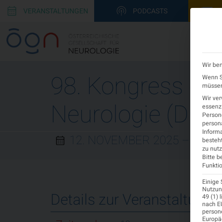
VERANSTALTUNGEN
PODCASTS
Wir ben
98. Kongress der
Wenn Si
müssen 
Wir ve
Neurologie (DGN
essenzi
Persone
persona
Informa
12. NOVEMBER 2025
– 15. 
besteht
zu nutz
Bitte b
Funktio
Einige 
Nutzung
Details zur Veranstaltung
49 (1) 
nach EU
person
Europä