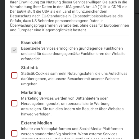
Ihrer Einwilligung zur Nutzung dieser Services willigen Sie auch in die
Platzhalterinhalt
2026
Greifswald
14
Verarbeitung Ihrer Daten in den USA gemäß Art. 49 (1) lit. a GDPR ein.
von
17489
Der EuGH stuft die USA als ein Land mit unzureichendem
Anmeldung
OpenStreetMap
.
Datenschutz nach EU-Standards ein. Es besteht beispielsweise die
Greifswald
Um auf den
Gefahr, dass US-Behörden personenbezogene Daten in
eigentlichen
Überwachungsprogrammen verarbeiten, ohne dass für Europäerinnen
Inhalt
und Europäer eine Klagemöglichkeit besteht.
zuzugreifen,
klicken Sie auf
Es folgt eine Liste der Service-Gruppen, für die eine Einwi
Essenziell
die Schaltfläche
Essenzielle Services ermöglichen grundlegende Funktionen
unten. Bitte
und sind für das ordnungsgemäße Funktionieren der Website
beachten Sie,
erforderlich.
dass dabei
Daten an
Statistik
Drittanbieter
Statistik-Cookies sammeln Nutzungsdaten, die uns Aufschluss
weitergegeben
darüber geben, wie unsere Besucher mit unserer Website
werden.
umgehen.
Mehr
Marketing
Informationen
Marketing Services werden von Drittanbietern oder
Herausgebern genutzt, um personalisierte Werbung
Inhalt
anzuzeigen. Sie tun dies, indem sie Besucher über Websites
entsperren
hinweg verfolgen.
Externe Medien
Erforderlichen
Inhalte von Videoplattformen und Social-Media-Plattformen
Service
werden standardmäßig blockiert. Wenn externe Services
akzeptieren