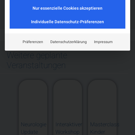
freiwilliger Wissenstest (“Quiz Neurorehabilitation”)
Nur essenzielle Cookies akzeptieren
geplant.
Individuelle Datenschutz-Präferenzen
Präferenzen
Datenschutzerklärung
Impressum
Weitere geplante
Veranstaltungen
Neurologie
Interaktiver
Masterclass
Neur
cher
Update
Workshop
Kinder
bei