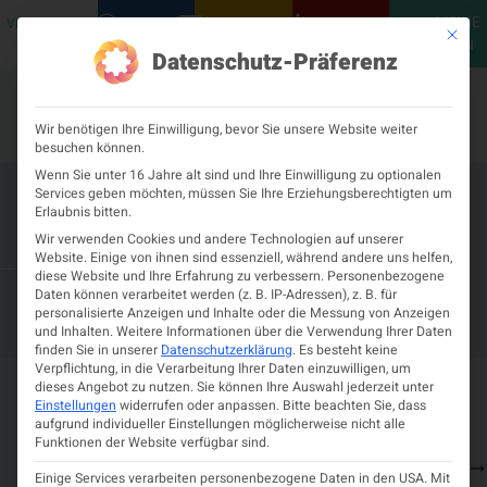
MEINE
VERANSTALTUNGEN
PODCASTS
NEUROLOGISCH
KONTAKT
Mit die
ÖGN
Datenschutz-Präferenz
Wir benötigen Ihre Einwilligung, bevor Sie unsere Website weiter
besuchen können.
Wenn Sie unter 16 Jahre alt sind und Ihre Einwilligung zu optionalen
Services geben möchten, müssen Sie Ihre Erziehungsberechtigten um
7. Summer School
Erlaubnis bitten.
Neurorehabilitation
Wir verwenden Cookies und andere Technologien auf unserer
Website. Einige von ihnen sind essenziell, während andere uns helfen,
diese Website und Ihre Erfahrung zu verbessern.
Personenbezogene
– 11. JUNI 2026
8. JUNI 2026
Daten können verarbeitet werden (z. B. IP-Adressen), z. B. für
ALFRIED KRUPP WISSENSCHAFTSKOLLEG
personalisierte Anzeigen und Inhalte oder die Messung von Anzeigen
GREIFSWALD
und Inhalten.
Weitere Informationen über die Verwendung Ihrer Daten
finden Sie in unserer
Datenschutzerklärung
.
Es besteht keine
Verpflichtung, in die Verarbeitung Ihrer Daten einzuwilligen, um
dieses Angebot zu nutzen.
Sie können Ihre Auswahl jederzeit unter
Details zur Veranstaltung
Einstellungen
widerrufen oder anpassen.
Bitte beachten Sie, dass
aufgrund individueller Einstellungen möglicherweise nicht alle
–
8.
Alfried
Martin-
Zeit
Funktionen der Website verfügbar sind.
Sie sehen gerade
11.
Juni
Krupp
Luther-
Programm
und Ort
einen
Einige Services verarbeiten personenbezogene Daten in den USA. Mit
Juni
2026
Wissenschaftskolleg
Straße