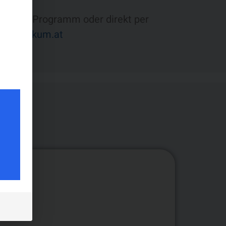
de im Programm oder direkt per
uniklinikum.at