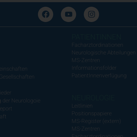
PATIENTINNEN
Facharztordinationen
Neurologische Abteilungen
MS-Zentren
Informationsfolder
einschaften
PatientInnenverfügung
 Gesellschaften
ieder
NEUROLOGIE
 der Neurologoie
Leitlinien
eport
Positionspapiere
aft
MS-Register (extern)
MS-Zentren
Facharztordinationen