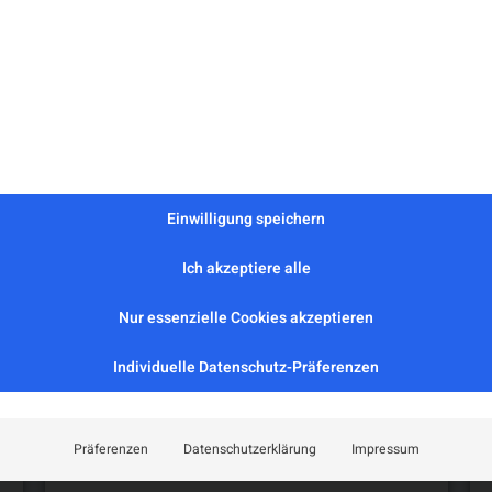
Anmeldung über den QR-Co
Mail an
neurologie@kepler
Einwilligung speichern
 Veranstaltungen
Ich akzeptiere alle
Nur essenzielle Cookies akzeptieren
Individuelle Datenschutz-Präferenzen
Präferenzen
Datenschutzerklärung
Impressum