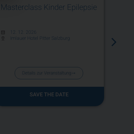
Masterclass Kinder Epilepsie
Neuro
– Int
Beha
12. 12. 2026
unter
Imlauer Hotel Pitter Salzburg
Vers
09.
Vir
Details zur Veranstaltung
SAVE THE DATE