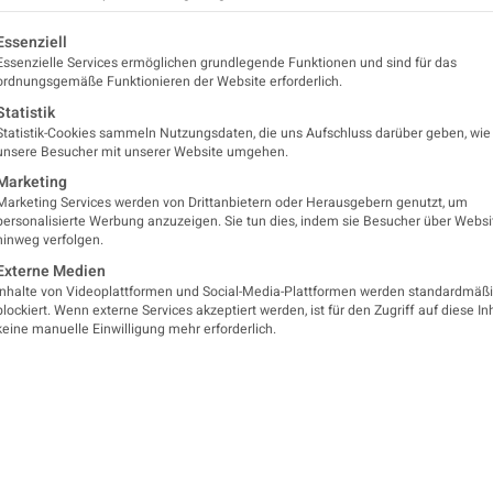
Veranstalter
ildungszentrum
Programm &
lgt eine Liste der Service-Gruppen, für die eine Einwilligung er
Essenziell
romed
Informationen
Universitätsklinik für Neu
Essenzielle Services ermöglichen grundlegende Funktionen und sind für das
pus
Neuromed Campus
ordnungsgemäße Funktionieren der Website erforderlich.
sehen gerade
Statistik
einen
Statistik-Cookies sammeln Nutzungsdaten, die uns Aufschluss darüber geben, wie
zhalterinhalt
unsere Besucher mit unserer Website umgehen.
Was Sie erwartet
von
Marketing
nStreetMap
.
m auf den
Marketing Services werden von Drittanbietern oder Herausgebern genutzt, um
Inhalt
Das Programm mit Vorträg
gentlichen
personalisierte Werbung anzuzeigen. Sie tun dies, indem sie Besucher über Websi
entsperren
Inhalt
hinweg verfolgen.
internationalen Referent:inn
zugreifen,
Externe Medien
cken Sie auf
Erforderlichen
spannende Bereiche der Epi
Inhalte von Videoplattformen und Social-Media-Plattformen werden standardmäß
Schaltfläche
Service
blockiert. Wenn externe Services akzeptiert werden, ist für den Zugriff auf diese In
ten. Bitte
Grundlagen und Epilepsie
keine manuelle Einwilligung mehr erforderlich.
akzeptieren
chten Sie,
ass dabei
Möglichkeiten der Therapie
und Inhalte
Daten an
entsperren
beleuchtet.
ittanbieter
tergegeben
In fallbasierten von Expert
werden.
Tutorien haben Sie außerdem
Mehr
ormationen
vertiefen.