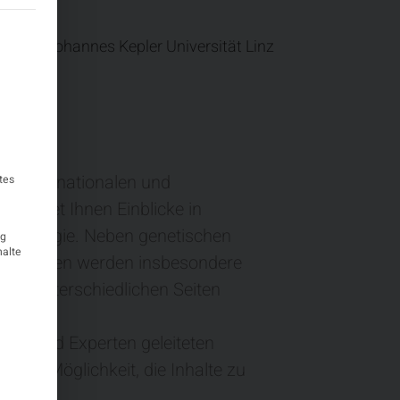
teilt werden kann. Die erste Service-Gruppe ist essenziell und k
rologie, Johannes Kepler Universität Linz
en von nationalen und
tes
en bietet Ihnen Einblicke in
leptologie. Neben genetischen
ig
halte
syndromen werden insbesondere
 von unterschiedlichen Seiten
innen und Experten geleiteten
 die Möglichkeit, die Inhalte zu