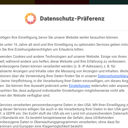
NEUROLOGISCH
KONTAKT
MEINE Ö
Datenschutz-Präferenz
ÖGN
Neurologie
Fortbildu
ötigen Ihre Einwilligung, bevor Sie unsere Website weiter besuchen können.
terclass des Kepler
e unter 16 Jahre alt sind und Ihre Einwilligung zu optionalen Services geben möc
Sie Ihre Erziehungsberechtigten um Erlaubnis bitten.
rwenden Cookies und andere Technologien auf unserer Website. Einige von ihnen 
ikums
ell, während andere uns helfen, diese Website und Ihre Erfahrung zu verbessern.
nbezogene Daten können verarbeitet werden (z. B. IP-Adressen), z. B. für
lisierte Anzeigen und Inhalte oder die Messung von Anzeigen und Inhalten.
Weit
tionen über die Verwendung Ihrer Daten finden Sie in unserer
Datenschutzerklär
LDUNGSZENTRUM AM NEUROMED CAMPU
 keine Verpflichtung, in die Verarbeitung Ihrer Daten einzuwilligen, um dieses An
en.
Sie können Ihre Auswahl jederzeit unter
Einstellungen
widerrufen oder anpass
eachten Sie, dass aufgrund individueller Einstellungen möglicherweise nicht alle
nen der Website verfügbar sind.
Services verarbeiten personenbezogene Daten in den USA. Mit Ihrer Einwilligung z
 dieser Services willigen Sie auch in die Verarbeitung Ihrer Daten in den USA ge
lit. a GDPR ein. Der EuGH stuft die USA als ein Land mit unzureichendem Datensc
-Standards ein. Es besteht beispielsweise die Gefahr, dass US-Behörden
enbezogene Daten in Überwachungsprogrammen verarbeiten, ohne dass für
erinnen und Europäer eine Klagemöglichkeit besteht.