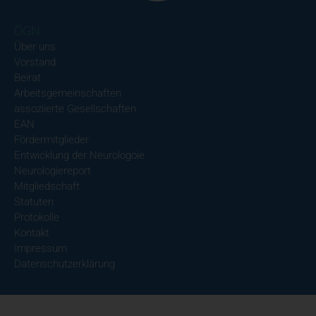
ÖGN
Über uns
Vorstand
Beirat
Arbeitsgemeinschaften
assoziierte Gesellschaften
EAN
Fördermitglieder
Entwicklung der Neurologoie
Neurologiereport
Mitgliedschaft
Statuten
Protokolle
Kontakt
Impressum
Datenschutzerklärung