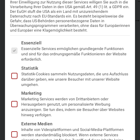
November
19:00
Wien
Straße
Registrierung
und Ort
Ihrer Einwilligung zur Nutzung dieser Services willigen Sie auch in die
einen
2026
25,
Verarbeitung Ihrer Daten in den USA gemäß Art. 49 (1) lit. a GDPR ein.
Platzhalterinhalt
1090
Der EuGH stuft die USA als ein Land mit unzureichendem
von
Datenschutz nach EU-Standards ein. Es besteht beispielsweise die
Wien
Programm
OpenStreetMap
.
Gefahr, dass US-Behörden personenbezogene Daten in
Um auf den
Überwachungsprogrammen verarbeiten, ohne dass für Europäerinnen
und Europäer eine Klagemöglichkeit besteht.
eigentlichen
Inhalt
Es folgt eine Liste der Service-Gruppen, für die eine Einwi
zuzugreifen,
Essenziell
klicken Sie auf
Essenzielle Services ermöglichen grundlegende Funktionen
die Schaltfläche
und sind für das ordnungsgemäße Funktionieren der Website
unten. Bitte
erforderlich.
beachten Sie,
Statistik
dass dabei
Daten an
Statistik-Cookies sammeln Nutzungsdaten, die uns Aufschluss
Drittanbieter
darüber geben, wie unsere Besucher mit unserer Website
weitergegeben
umgehen.
werden.
Marketing
Mehr
Marketing Services werden von Drittanbietern oder
Informationen
Herausgebern genutzt, um personalisierte Werbung
anzuzeigen. Sie tun dies, indem sie Besucher über Websites
Inhalt
hinweg verfolgen.
entsperren
Externe Medien
Inhalte von Videoplattformen und Social-Media-Plattformen
Erforderlichen
werden standardmäßig blockiert. Wenn externe Services
Service