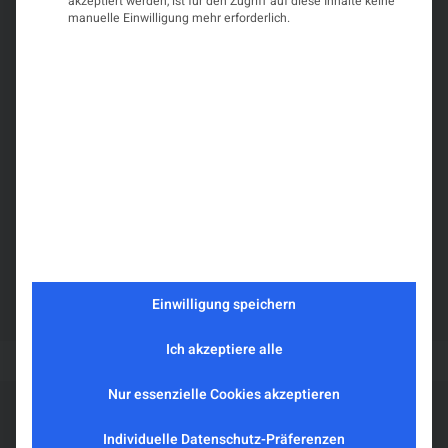
akzeptiert werden, ist für den Zugriff auf diese Inhalte keine
akzeptieren
manuelle Einwilligung mehr erforderlich.
und Inhalte
Veranstalter
entsperren
Österreichische Gesellschaft für Neurologie (ÖGN)
Was Sie erwartet
Die Anmeldung zum 66. MS-Zentrumstreffen ist
bereits geöffnet!
Nutzen Sie die Gelegenheit für ein Update zur MS!
Einwilligung speichern
Ich akzeptiere alle
Nur essenzielle Cookies akzeptieren
Weitere geplante
Individuelle Datenschutz-Präferenzen