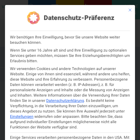
MEINE
VERANSTALTUNGEN
PODCASTS
NEUROLOGISCH
KONTAKT
Mit die
ÖGN
Datenschutz-Präferenz
Wir benötigen Ihre Einwilligung, bevor Sie unsere Website weiter
besuchen können.
Wenn Sie unter 16 Jahre alt sind und Ihre Einwilligung zu optionalen
Services geben möchten, müssen Sie Ihre Erziehungsberechtigten um
66. MS-Zentrumstreffen der ÖGN
Erlaubnis bitten.
Wir verwenden Cookies und andere Technologien auf unserer
19. NOVEMBER 2026
JOSEPHINUM WIEN
Website. Einige von ihnen sind essenziell, während andere uns helfen,
diese Website und Ihre Erfahrung zu verbessern.
Personenbezogene
Daten können verarbeitet werden (z. B. IP-Adressen), z. B. für
personalisierte Anzeigen und Inhalte oder die Messung von Anzeigen
und Inhalten.
Weitere Informationen über die Verwendung Ihrer Daten
finden Sie in unserer
Datenschutzerklärung
.
Es besteht keine
Verpflichtung, in die Verarbeitung Ihrer Daten einzuwilligen, um
dieses Angebot zu nutzen.
Sie können Ihre Auswahl jederzeit unter
Einstellungen
widerrufen oder anpassen.
Bitte beachten Sie, dass
Details zur Veranstaltung
aufgrund individueller Einstellungen möglicherweise nicht alle
Funktionen der Website verfügbar sind.
19.
–
16:30
Josephinum
Währinger
Zeit
Einige Services verarbeiten personenbezogene Daten in den USA. Mit
Sie sehen gerade