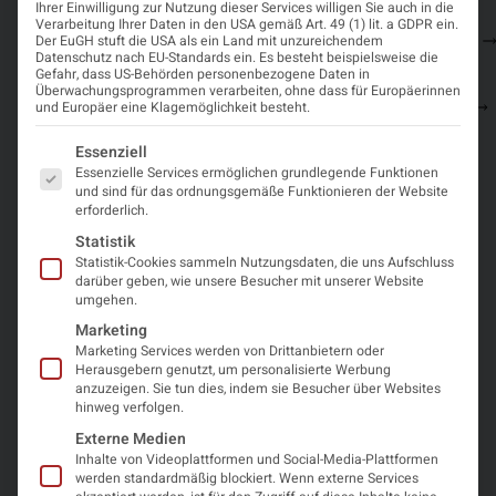
Ihrer Einwilligung zur Nutzung dieser Services willigen Sie auch in die
11.
–
17:00
Congress
Zeit und
Verarbeitung Ihrer Daten in den USA gemäß Art. 49 (1) lit. a GDPR ein.
Sie sehen gerade
März
18:30
Innsbruck
Registrierung
Ort
Der EuGH stuft die USA als ein Land mit unzureichendem
einen
2025
Datenschutz nach EU-Standards ein. Es besteht beispielsweise die
Platzhalterinhalt
Gefahr, dass US-Behörden personenbezogene Daten in
von
Überwachungsprogrammen verarbeiten, ohne dass für Europäerinnen
Programm
OpenStreetMap
.
und Europäer eine Klagemöglichkeit besteht.
Um auf den
eigentlichen
Es folgt eine Liste der Service-Gruppen, für die eine Einwi
Essenziell
Inhalt
Essenzielle Services ermöglichen grundlegende Funktionen
zuzugreifen,
und sind für das ordnungsgemäße Funktionieren der Website
klicken Sie auf
erforderlich.
die Schaltfläche
unten. Bitte
Statistik
beachten Sie,
Statistik-Cookies sammeln Nutzungsdaten, die uns Aufschluss
dass dabei
darüber geben, wie unsere Besucher mit unserer Website
Daten an
umgehen.
Drittanbieter
Marketing
weitergegeben
werden.
Marketing Services werden von Drittanbietern oder
Herausgebern genutzt, um personalisierte Werbung
Mehr
anzuzeigen. Sie tun dies, indem sie Besucher über Websites
Informationen
hinweg verfolgen.
Inhalt
Externe Medien
entsperren
Inhalte von Videoplattformen und Social-Media-Plattformen
werden standardmäßig blockiert. Wenn externe Services