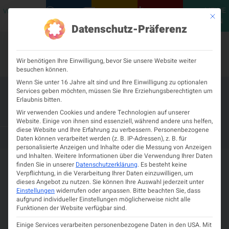
MEINE
VERANSTALTUNGEN
PODCASTS
NEUROLOGISCH
KONTAKT
Mit die
ÖGN
Datenschutz-Präferenz
Wir benötigen Ihre Einwilligung, bevor Sie unsere Website weiter
besuchen können.
Wenn Sie unter 16 Jahre alt sind und Ihre Einwilligung zu optionalen
Services geben möchten, müssen Sie Ihre Erziehungsberechtigten um
63. MS-Zentrumstreffen der ÖGN
Erlaubnis bitten.
im Rahmen der ÖGN´25
Wir verwenden Cookies und andere Technologien auf unserer
Website. Einige von ihnen sind essenziell, während andere uns helfen,
diese Website und Ihre Erfahrung zu verbessern.
Personenbezogene
11. MÄRZ 2025
CONGRESS INNSBRUCK
Daten können verarbeitet werden (z. B. IP-Adressen), z. B. für
personalisierte Anzeigen und Inhalte oder die Messung von Anzeigen
und Inhalten.
Weitere Informationen über die Verwendung Ihrer Daten
finden Sie in unserer
Datenschutzerklärung
.
Es besteht keine
Verpflichtung, in die Verarbeitung Ihrer Daten einzuwilligen, um
dieses Angebot zu nutzen.
Sie können Ihre Auswahl jederzeit unter
Einstellungen
widerrufen oder anpassen.
Bitte beachten Sie, dass
aufgrund individueller Einstellungen möglicherweise nicht alle
Funktionen der Website verfügbar sind.
Details zur Veranstaltung
Einige Services verarbeiten personenbezogene Daten in den USA. Mit