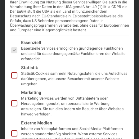
Ihrer Einwilligung zur Nutzung dieser Services willigen Sie auch in die
Verarbeitung Ihrer Daten in den USA gemäß Art. 49 (1) lit. a GDPR ein.
Webinar
Der EuGH stuft die USA als ein Land mit unzureichendem
Datenschutz nach EU-Standards ein. Es besteht beispielsweise die
Gefahr, dass US-Behörden personenbezogene Daten in
Überwachungsprogrammen verarbeiten, ohne dass für Europäerinnen
und Europäer eine Klagemöglichkeit besteht.
Veranstalter
Es folgt eine Liste der Service-Gruppen, für die eine Einwi
Essenziell
European Association of Neurosurgical Societies
Essenzielle Services ermöglichen grundlegende Funktionen
(EANS)
und sind für das ordnungsgemäße Funktionieren der Website
erforderlich.
Statistik
Was Sie erwartet
Statistik-Cookies sammeln Nutzungsdaten, die uns Aufschluss
darüber geben, wie unsere Besucher mit unserer Website
umgehen.
Eingeladener Redner:
Marketing
Marketing Services werden von Drittanbietern oder
Prof. Jonathan M. Morris, Mayo Clinic Rochester,
Herausgebern genutzt, um personalisierte Werbung
USA. Dr. Jonathan M. Morris ist Professor an den
anzuzeigen. Sie tun dies, indem sie Besucher über Websites
Abteilungen für Radiologie, Hals-Nasen-
hinweg verfolgen.
Ohrenheilkunde, Neurochirurgie und Anatomie der
Externe Medien
Inhalte von Videoplattformen und Social-Media-Plattformen
Mayo Clinic. Als anerkannter Experte im Bereich
werden standardmäßig blockiert. Wenn externe Services
Extended Reality (VR/AR/MR) treibt Dr. Morris