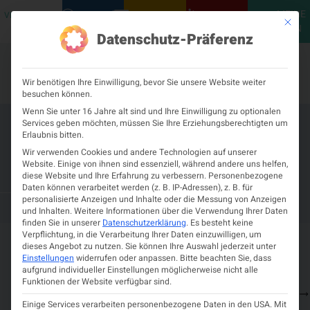
MEINE
VERANSTALTUNGEN
PODCASTS
NEUROLOGISCH
KONTAKT
Mit die
ÖGN
Datenschutz-Präferenz
Wir benötigen Ihre Einwilligung, bevor Sie unsere Website weiter
besuchen können.
Wenn Sie unter 16 Jahre alt sind und Ihre Einwilligung zu optionalen
Services geben möchten, müssen Sie Ihre Erziehungsberechtigten um
EANS – 20 Years of 3D Printing at
Erlaubnis bitten.
Mayo Clinic – Point of Care
Wir verwenden Cookies und andere Technologien auf unserer
Website. Einige von ihnen sind essenziell, während andere uns helfen,
Manufacturing
diese Website und Ihre Erfahrung zu verbessern.
Personenbezogene
Daten können verarbeitet werden (z. B. IP-Adressen), z. B. für
personalisierte Anzeigen und Inhalte oder die Messung von Anzeigen
11. FEBRUAR 2026
VIRTUELL
und Inhalten.
Weitere Informationen über die Verwendung Ihrer Daten
finden Sie in unserer
Datenschutzerklärung
.
Es besteht keine
Verpflichtung, in die Verarbeitung Ihrer Daten einzuwilligen, um
Details zur Veranstaltung
dieses Angebot zu nutzen.
Sie können Ihre Auswahl jederzeit unter
Einstellungen
widerrufen oder anpassen.
Bitte beachten Sie, dass
aufgrund individueller Einstellungen möglicherweise nicht alle
11.
17:00
virtuell
Zeit und
Funktionen der Website verfügbar sind.
Februar
Informationen
Ort
2026
Einige Services verarbeiten personenbezogene Daten in den USA. Mit