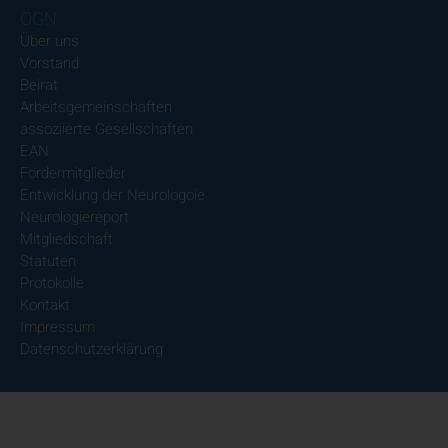
ÖGN
Über uns
Vorstand
Beirat
Arbeitsgemeinschaften
assoziierte Gesellschaften
EAN
Fördermitglieder
Entwicklung der Neurologoie
Neurologiereport
Mitgliedschaft
Statuten
Protokolle
Kontakt
Impressum
Datenschutzerklärung