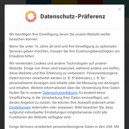
MEINE
VERANSTALTUNGEN
PODCASTS
NEUROLOGISCH
KONTAKT
Mit die
ÖGN
Datenschutz-Präferenz
Wir benötigen Ihre Einwilligung, bevor Sie unsere Website weiter
besuchen können.
Wenn Sie unter 16 Jahre alt sind und Ihre Einwilligung zu optionalen
Services geben möchten, müssen Sie Ihre Erziehungsberechtigten um
20. Innsbrucker Liquorseminar
Erlaubnis bitten.
Wir verwenden Cookies und andere Technologien auf unserer
– 17. JANUAR 2026
16. JANUAR 2026
Website. Einige von ihnen sind essenziell, während andere uns helfen,
diese Website und Ihre Erfahrung zu verbessern.
Personenbezogene
NEUROLOGISCHES LABOR
Daten können verarbeitet werden (z. B. IP-Adressen), z. B. für
personalisierte Anzeigen und Inhalte oder die Messung von Anzeigen
und Inhalten.
Weitere Informationen über die Verwendung Ihrer Daten
Details zur Veranstaltung
finden Sie in unserer
Datenschutzerklärung
.
Es besteht keine
Verpflichtung, in die Verarbeitung Ihrer Daten einzuwilligen, um
Neurologische Liquor- und
dieses Angebot zu nutzen.
Sie können Ihre Auswahl jederzeit unter
Einstellungen
widerrufen oder anpassen.
Bitte beachten Sie, dass
Antikörperdiagnostik
aufgrund individueller Einstellungen möglicherweise nicht alle
Funktionen der Website verfügbar sind.
–
16.
Neurologisches
Innrain
Zeit
Sie sehen gerade
17.
Januar
Labor
66,
Einige Services verarbeiten personenbezogene Daten in den USA. Mit
Programm