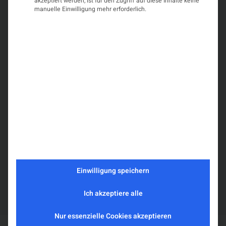
akzeptiert werden, ist für den Zugriff auf diese Inhalte keine
akzeptieren
manuelle Einwilligung mehr erforderlich.
und Inhalte
Was Sie erwartet
entsperren
Das 20. Innsbrucker Liquorseminar bietet einen
spannenden Einblick in die moderne neurologische
Liquor- und Antikörperdiagnostik. Neben kompakten
theoretischen Einheiten erwarten die
Teilnehmenden praxisnahe Übungen zur
Mikroskopie, Befundung und Antikörperbestimmung.
Die Teilnehmeranzahl ist auf 15 beschränkt.
Diese Veranstaltung ist mir 13 DFP-Punkten
bewertet.
Einwilligung speichern
Teilnahmegebühr 170 €
Anmeldung per E-Mail (im Programm)
Ich akzeptiere alle
Nur essenzielle Cookies akzeptieren