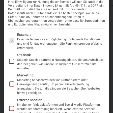
und Ort
einen
Ihrer Einwilligung zur Nutzung dieser Services willigen Sie auch in die
Januar
2026
2.
und
Platzhalterinhalt
Verarbeitung Ihrer Daten in den USA gemäß Art. 49 (1) lit. a GDPR ein.
2026
Stock,
Der EuGH stuft die USA als ein Land mit unzureichendem
von
Information
6020
Datenschutz nach EU-Standards ein. Es besteht beispielsweise die
OpenStreetMap
.
Innsbruck
Gefahr, dass US-Behörden personenbezogene Daten in
Um auf den
Überwachungsprogrammen verarbeiten, ohne dass für Europäerinnen
eigentlichen
und Europäer eine Klagemöglichkeit besteht.
Inhalt
zuzugreifen,
Es folgt eine Liste der Service-Gruppen, für die eine Einwi
Essenziell
klicken Sie auf
Essenzielle Services ermöglichen grundlegende Funktionen
die Schaltfläche
und sind für das ordnungsgemäße Funktionieren der Website
unten. Bitte
erforderlich.
beachten Sie,
dass dabei
Statistik
Daten an
Statistik-Cookies sammeln Nutzungsdaten, die uns Aufschluss
Drittanbieter
darüber geben, wie unsere Besucher mit unserer Website
weitergegeben
umgehen.
werden.
Marketing
Mehr
Marketing Services werden von Drittanbietern oder
Informationen
Herausgebern genutzt, um personalisierte Werbung
Inhalt
anzuzeigen. Sie tun dies, indem sie Besucher über Websites
hinweg verfolgen.
entsperren
Externe Medien
Inhalte von Videoplattformen und Social-Media-Plattformen
Erforderlichen
werden standardmäßig blockiert. Wenn externe Services
Service