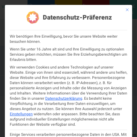
MEINE
VERANSTALTUNGEN
PODCASTS
NEUROLOGISCH
KONTAKT
Mit die
ÖGN
Datenschutz-Präferenz
Wir benötigen Ihre Einwilligung, bevor Sie unsere Website weiter
besuchen können.
Wenn Sie unter 16 Jahre alt sind und Ihre Einwilligung zu optionalen
Services geben möchten, müssen Sie Ihre Erziehungsberechtigten um
15th Annual EANS Young
Erlaubnis bitten.
Neurosurgeons’ Meeting
Wir verwenden Cookies und andere Technologien auf unserer
Website. Einige von ihnen sind essenziell, während andere uns helfen,
diese Website und Ihre Erfahrung zu verbessern.
Personenbezogene
– 30. MAI 2026
28. MAI 2026
Daten können verarbeitet werden (z. B. IP-Adressen), z. B. für
AP EVA SENSES
personalisierte Anzeigen und Inhalte oder die Messung von Anzeigen
und Inhalten.
Weitere Informationen über die Verwendung Ihrer Daten
finden Sie in unserer
Datenschutzerklärung
.
Es besteht keine
Verpflichtung, in die Verarbeitung Ihrer Daten einzuwilligen, um
Details zur Veranstaltung
dieses Angebot zu nutzen.
Sie können Ihre Auswahl jederzeit unter
Einstellungen
widerrufen oder anpassen.
Bitte beachten Sie, dass
aufgrund individueller Einstellungen möglicherweise nicht alle
–
28.
AP Eva
Av.
Zeit
Sie sehen gerade
Funktionen der Website verfügbar sind.
30.
Mai
senses
da
Informationen
und
einen
Mai
2026
República
und
Einige Services verarbeiten personenbezogene Daten in den USA. Mit
Platzhalterinhalt
Ort