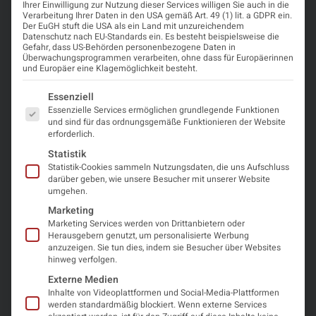
2026
1,
Ihrer Einwilligung zur Nutzung dieser Services willigen Sie auch in die
von
Anmeldung
8000-
Verarbeitung Ihrer Daten in den USA gemäß Art. 49 (1) lit. a GDPR ein.
OpenStreetMap
.
Der EuGH stuft die USA als ein Land mit unzureichendem
078
Um auf den
Datenschutz nach EU-Standards ein. Es besteht beispielsweise die
Faro,
eigentlichen
Gefahr, dass US-Behörden personenbezogene Daten in
Abstracteinreichung
Portugal
Inhalt
Überwachungsprogrammen verarbeiten, ohne dass für Europäerinnen
zuzugreifen,
und Europäer eine Klagemöglichkeit besteht.
klicken Sie auf
die Schaltfläche
Es folgt eine Liste der Service-Gruppen, für die eine Einwi
Essenziell
unten. Bitte
Essenzielle Services ermöglichen grundlegende Funktionen
beachten Sie,
und sind für das ordnungsgemäße Funktionieren der Website
dass dabei
erforderlich.
Daten an
Drittanbieter
Statistik
weitergegeben
Statistik-Cookies sammeln Nutzungsdaten, die uns Aufschluss
werden.
darüber geben, wie unsere Besucher mit unserer Website
umgehen.
Mehr
Informationen
Marketing
Marketing Services werden von Drittanbietern oder
Inhalt
Herausgebern genutzt, um personalisierte Werbung
entsperren
anzuzeigen. Sie tun dies, indem sie Besucher über Websites
hinweg verfolgen.
Erforderlichen
Externe Medien
Service
Inhalte von Videoplattformen und Social-Media-Plattformen
akzeptieren
werden standardmäßig blockiert. Wenn externe Services