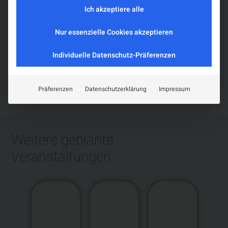
EANS-Fakultäten und Kolleg:innen fördern sollen,
Ich akzeptiere alle
sodass Sie die effektivsten und aktuellsten
Nur essenzielle Cookies akzeptieren
Managementstrategien für komplexe
Neurotraumafälle erkunden können.
Individuelle Datenschutz-Präferenzen
Präferenzen
Datenschutzerklärung
Impressum
Weitere geplante
Veranstaltungen