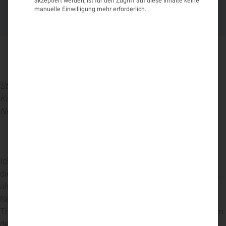
Epilepsie im Alter
akzeptiert werden, ist für den Zugriff auf diese Inhalte keine
manuelle Einwilligung mehr erforderlich.
Mai 17, 2024
4:52 p.m.
Statement
Prim. Priv.-Doz. Dr. Tim von Oertzen
,
Kongresspräsident; Vorstand der Klinik für Neurologie 1,
Neuromed Campus, Kepler Universitätsklinikum Linz
Ich freue mich, dass ich Sie als Präsident unserer
diesjährigen Tagung im Vorfeld begrüßen darf. Umso mehr,
als wir heuer einen besonders breiten Bogen an für die
Neurologie – aber auch für die Gesellschaft – relevanter
Themen spannen werden. So werden wir uns unter anderem
dem wichtigen Thema Epilepsie, aber auch den Orphan