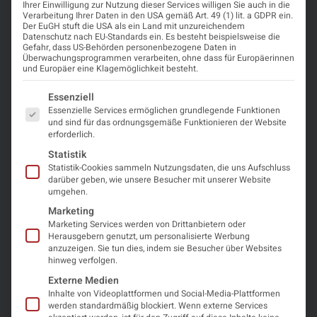
Ihrer Einwilligung zur Nutzung dieser Services willigen Sie auch in die
Verarbeitung Ihrer Daten in den USA gemäß Art. 49 (1) lit. a GDPR ein.
Der EuGH stuft die USA als ein Land mit unzureichendem
Datenschutz nach EU-Standards ein. Es besteht beispielsweise die
Gefahr, dass US-Behörden personenbezogene Daten in
Überwachungsprogrammen verarbeiten, ohne dass für Europäerinnen
und Europäer eine Klagemöglichkeit besteht.
Es folgt eine Liste der Service-Gruppen, für die eine Einwi
Essenziell
Essenzielle Services ermöglichen grundlegende Funktionen
und sind für das ordnungsgemäße Funktionieren der Website
erforderlich.
Statistik
Statistik-Cookies sammeln Nutzungsdaten, die uns Aufschluss
darüber geben, wie unsere Besucher mit unserer Website
umgehen.
Schwerpunkthema Epilepsie:
Marketing
Bemerkenswerte Fortschritte in
Marketing Services werden von Drittanbietern oder
Herausgebern genutzt, um personalisierte Werbung
der medikamentösen und
anzuzeigen. Sie tun dies, indem sie Besucher über Websites
hinweg verfolgen.
chirurgischen Therapie –
Externe Medien
Besondere Erfordernisse bei der
Inhalte von Videoplattformen und Social-Media-Plattformen
werden standardmäßig blockiert. Wenn externe Services