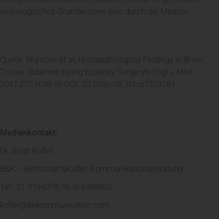
neurologisches Grundwissen quer durch die Medizin.
Quelle: Blumcke et at, Histopathological Findings in Brain
Tissue Obtained during Epilepsy SurgeryN Engl J Med
2017;377:1648-56.DOI: 10.1056/NEJMoa1703784
Medienkontakt:
Dr. Birgit Kofler
B&K – Bettschart&Kofler Kommunikationsberatung
Tel.: 01 3194378; 0676 6368930
kofler@bkkommunikation.com