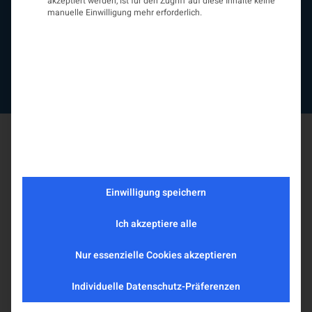
akzeptiert werden, ist für den Zugriff auf diese Inhalte keine
Mitgliedschaft
manuelle Einwilligung mehr erforderlich.
Statuten
Protokolle
Kontakt
Impressum
Datenschutzerklärung
Einwilligung speichern
Ich akzeptiere alle
Nur essenzielle Cookies akzeptieren
Individuelle Datenschutz-Präferenzen