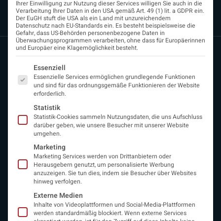
Ihrer Einwilligung zur Nutzung dieser Services willigen Sie auch in die
Verarbeitung Ihrer Daten in den USA gemäß Art. 49 (1) lit. a GDPR ein.
Der EuGH stuft die USA als ein Land mit unzureichendem
Datenschutz nach EU-Standards ein. Es besteht beispielsweise die
Gefahr, dass US-Behörden personenbezogene Daten in
Überwachungsprogrammen verarbeiten, ohne dass für Europäerinnen
und Europäer eine Klagemöglichkeit besteht.
Es folgt eine Liste der Service-Gruppen, für die eine Einwi
Essenziell
Essenzielle Services ermöglichen grundlegende Funktionen
und sind für das ordnungsgemäße Funktionieren der Website
erforderlich.
Statistik
ÖGN
Statistik-Cookies sammeln Nutzungsdaten, die uns Aufschluss
darüber geben, wie unsere Besucher mit unserer Website
Über uns
umgehen.
Vorstand
Marketing
Beirat
Marketing Services werden von Drittanbietern oder
Arbeitsgemeinschaften
Herausgebern genutzt, um personalisierte Werbung
assoziierte Gesellschaften
anzuzeigen. Sie tun dies, indem sie Besucher über Websites
EAN
hinweg verfolgen.
Fördermitglieder
Externe Medien
Entwicklung der Neurologoie
Inhalte von Videoplattformen und Social-Media-Plattformen
werden standardmäßig blockiert. Wenn externe Services
Neurologiereport