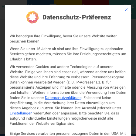
MEINE
VERANSTALTUNGEN
PODCASTS
NEUROLOGISCH
KONTAKT
Mit die
ÖGN
Datenschutz-Präferenz
Wir benötigen Ihre Einwilligung, bevor Sie unsere Website weiter
besuchen können.
Wenn Sie unter 16 Jahre alt sind und Ihre Einwilligung zu optionalen
Services geben möchten, müssen Sie Ihre Erziehungsberechtigten um
SARS Covid-19-Impfung und
Erlaubnis bitten.
Patient*innen mit Epilepsie
Wir verwenden Cookies und andere Technologien auf unserer
Website. Einige von ihnen sind essenziell, während andere uns helfen,
diese Website und Ihre Erfahrung zu verbessern.
Personenbezogene
Mai 21, 2024
11:34 a.m.
Daten können verarbeitet werden (z. B. IP-Adressen), z. B. für
STELLUNGNAHME DER
personalisierte Anzeigen und Inhalte oder die Messung von Anzeigen
und Inhalten.
Weitere Informationen über die Verwendung Ihrer Daten
ÖSTERREICHISCHEN
finden Sie in unserer
Datenschutzerklärung
.
Es besteht keine
Verpflichtung, in die Verarbeitung Ihrer Daten einzuwilligen, um
GESELLSCHAFT FÜR
dieses Angebot zu nutzen.
Sie können Ihre Auswahl jederzeit unter
Einstellungen
widerrufen oder anpassen.
Bitte beachten Sie, dass
EPILEPTOLOGIE
aufgrund individueller Einstellungen möglicherweise nicht alle
Funktionen der Website verfügbar sind.
Einige Services verarbeiten personenbezogene Daten in den USA. Mit