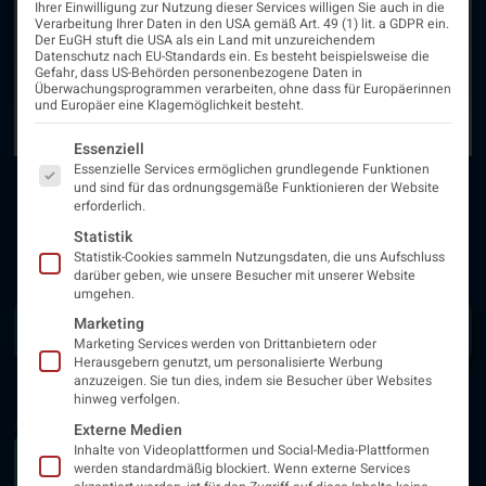
Ihrer Einwilligung zur Nutzung dieser Services willigen Sie auch in die
Verarbeitung Ihrer Daten in den USA gemäß Art. 49 (1) lit. a GDPR ein.
Der EuGH stuft die USA als ein Land mit unzureichendem
Datenschutz nach EU-Standards ein. Es besteht beispielsweise die
Gefahr, dass US-Behörden personenbezogene Daten in
Überwachungsprogrammen verarbeiten, ohne dass für Europäerinnen
und Europäer eine Klagemöglichkeit besteht.
Es folgt eine Liste der Service-Gruppen, für die eine Einwi
Essenziell
Essenzielle Services ermöglichen grundlegende Funktionen
und sind für das ordnungsgemäße Funktionieren der Website
erforderlich.
Statistik
Statistik-Cookies sammeln Nutzungsdaten, die uns Aufschluss
darüber geben, wie unsere Besucher mit unserer Website
umgehen.
Audio-
Marketing
00:00
28:19
Player
Marketing Services werden von Drittanbietern oder
Herausgebern genutzt, um personalisierte Werbung
anzuzeigen. Sie tun dies, indem sie Besucher über Websites
hinweg verfolgen.
ANHÖREN AUF
Externe Medien
Inhalte von Videoplattformen und Social-Media-Plattformen
werden standardmäßig blockiert. Wenn externe Services