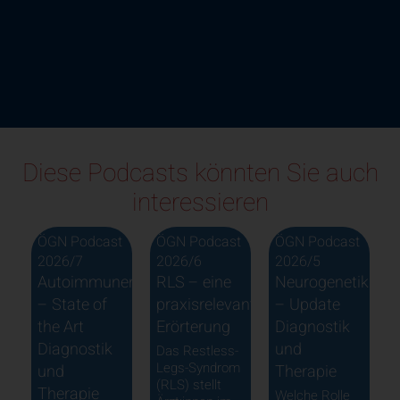
Diese Podcasts könnten Sie auch
interessieren
t
ÖGN Podcast
ÖGN Podcast
ÖGN Podcast
2026/7
2026/6
2026/5
–
Autoimmunenzephalitiden
RLS – eine
Neurogenetik
– State of
praxisrelevante
– Update
the Art
Erörterung
Diagnostik
nt
Diagnostik
und
Das Restless-
Legs-Syndrom
und
Therapie
(RLS) stellt
Therapie
Welche Rolle
I