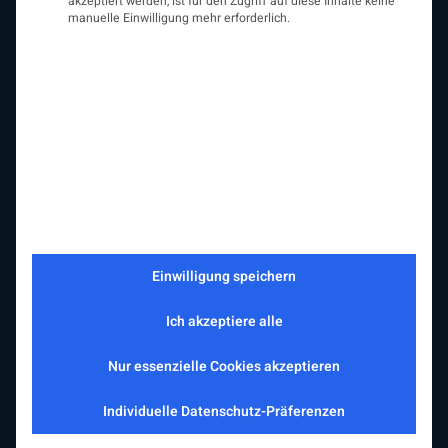
akzeptiert werden, ist für den Zugriff auf diese Inhalte keine
manuelle Einwilligung mehr erforderlich.
ÖGN
Über uns
Vorstand
Beirat
Arbeitsgemeinschaften
assoziierte Gesellschaften
EAN
Fördermitglieder
Entwicklung der Neurologoie
Einwilligung speichern
Neurologiereport
Mitgliedschaft
Ich akzeptiere alle
Statuten
Protokolle
Nur essenzielle Cookies akzeptieren
Kontakt
Impressum
Individuelle Datenschutz-Präferenzen
Datenschutzerklärung