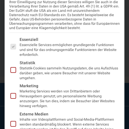
Ihrer Einwilligung zur Nutzung dieser Services willigen Sie auch in die
Verarbeitung Ihrer Daten in den USA gemäß Art. 49 (1) lit. a GDPR ein.
Mai 21, 2024
11:31 a.m.
Der EuGH stuft die USA als ein Land mit unzureichendem
ZAHLREICHE MS-EXPERTEN
Datenschutz nach EU-Standards ein. Es besteht beispielsweise die
Gefahr, dass US-Behörden personenbezogene Daten in
UND MS-EXPERTINNEN AUS
Überwachungsprogrammen verarbeiten, ohne dass für Europäerinnen
und Europäer eine Klagemöglichkeit besteht.
GANZ ÖSTERREICH HABEN
Es folgt eine Liste der Service-Gruppen, für die eine Einwi
DIESEN GOLDSTANDARD ÜBER
Essenziell
Essenzielle Services ermöglichen grundlegende Funktionen
DAS AKTUELLE WISSEN ZUR
und sind für das ordnungsgemäße Funktionieren der Website
erforderlich.
MULTIPLEN SKLEROSE
Statistik
ZUSAMMENGESTELLT.
Statistik-Cookies sammeln Nutzungsdaten, die uns Aufschluss
darüber geben, wie unsere Besucher mit unserer Website
umgehen.
Marketing
Marketing Services werden von Drittanbietern oder
Herausgebern genutzt, um personalisierte Werbung
anzuzeigen. Sie tun dies, indem sie Besucher über Websites
hinweg verfolgen.
Externe Medien
Inhalte von Videoplattformen und Social-Media-Plattformen
werden standardmäßig blockiert. Wenn externe Services