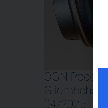
ÖGN Podcast
Gliombehandl
04/2025