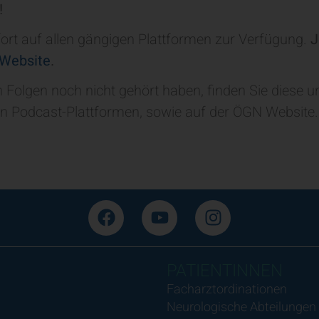
!
fort auf allen gängigen Plattformen zur Verfügung.
J
Website
.
en Folgen noch nicht gehört haben, finden Sie diese 
en Podcast-Plattformen, sowie auf der ÖGN Website.
PATIENTINNEN
Facharztordinationen
Neurologische Abteilungen