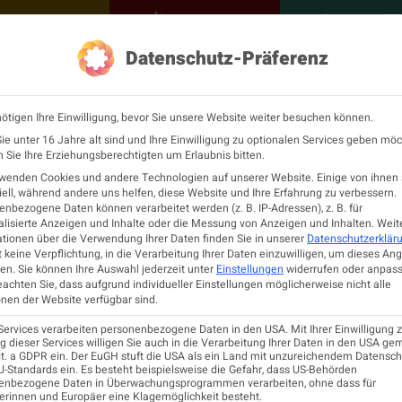
NEUROLOGISCH
KONTAKT
MEINE Ö
Datenschutz-Präferenz
ÖGN
Neurologie
Fortbildu
ötigen Ihre Einwilligung, bevor Sie unsere Website weiter besuchen können.
e unter 16 Jahre alt sind und Ihre Einwilligung zu optionalen Services geben möc
Sie Ihre Erziehungsberechtigten um Erlaubnis bitten.
rwenden Cookies und andere Technologien auf unserer Website. Einige von ihnen 
ell, während andere uns helfen, diese Website und Ihre Erfahrung zu verbessern.
nbezogene Daten können verarbeitet werden (z. B. IP-Adressen), z. B. für
lisierte Anzeigen und Inhalte oder die Messung von Anzeigen und Inhalten.
Weit
tionen über die Verwendung Ihrer Daten finden Sie in unserer
Datenschutzerklär
 keine Verpflichtung, in die Verarbeitung Ihrer Daten einzuwilligen, um dieses An
en.
Sie können Ihre Auswahl jederzeit unter
Einstellungen
widerrufen oder anpass
eachten Sie, dass aufgrund individueller Einstellungen möglicherweise nicht alle
nen der Website verfügbar sind.
Services verarbeiten personenbezogene Daten in den USA. Mit Ihrer Einwilligung z
 dieser Services willigen Sie auch in die Verarbeitung Ihrer Daten in den USA ge
lit. a GDPR ein. Der EuGH stuft die USA als ein Land mit unzureichendem Datensc
-Standards ein. Es besteht beispielsweise die Gefahr, dass US-Behörden
enbezogene Daten in Überwachungsprogrammen verarbeiten, ohne dass für
erinnen und Europäer eine Klagemöglichkeit besteht.