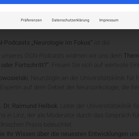
Präferenzen
Datenschutzerklärung
Impressum
-Podcasts „Neurologie im Fokus”
ist da!
e unseres ÖGN-Podcasts widmen wir uns dem
Thema
oder Fortschritt?“
. Freuen Sie sich auf wertvolle Ein
wosielski
, Neurologin an der Universitätsklinik für
 Expertin auf dem Gebiet der Neuroonkologie, die i
oz. Dr. Raimund Helbok
,
Leiter der Universitätsklinik
ums in Linz, der als Moderator durch das Gespräch fü
linischen Praxis beleuchtet.
Sie Ihr Wissen über die neuesten Entwicklungen un