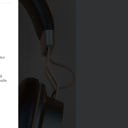
teilt werden kann. Die erste Service-Gruppe ist essenziell und k
tes
ig
halte