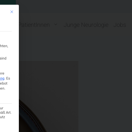
GN
Mit diesem Button wird der Dialog geschlossen. Seine Funktionalität ist ide
ng
PatientInnen
Junge Neurologie
Jobs
hten,
sind
ere
ung
.
Es
gebot
en.
ur
mäß Art.
hutz