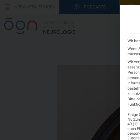
VERANSTALTUNGEN
PODCASTS
Wir ben
Wenn Si
müssen 
Wir ve
essenzi
Persone
persona
Informa
besteht
zu nutz
Bitte b
Funktio
Einige 
Nutzung
49 (1) 
nach EU
person
Europä