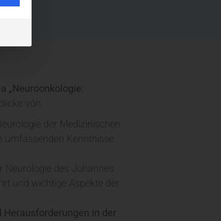
 „Neuroonkologie:
blicke von:
 Neurologie der Medizinischen
hre umfassenden Kenntnisse
 für Neurologie des Johannes
hrt und wichtige Aspekte der
d Herausforderungen in der