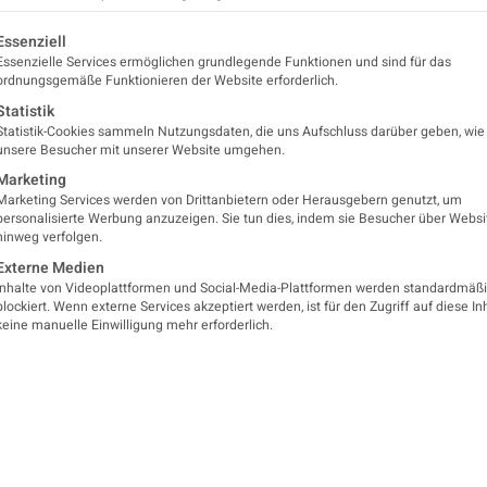
lgt eine Liste der Service-Gruppen, für die eine Einwilligung er
Essenziell
Essenzielle Services ermöglichen grundlegende Funktionen und sind für das
ordnungsgemäße Funktionieren der Website erforderlich.
Statistik
Statistik-Cookies sammeln Nutzungsdaten, die uns Aufschluss darüber geben, wie
unsere Besucher mit unserer Website umgehen.
Marketing
Marketing Services werden von Drittanbietern oder Herausgebern genutzt, um
personalisierte Werbung anzuzeigen. Sie tun dies, indem sie Besucher über Websi
hinweg verfolgen.
Externe Medien
Inhalte von Videoplattformen und Social-Media-Plattformen werden standardmäß
blockiert. Wenn externe Services akzeptiert werden, ist für den Zugriff auf diese In
keine manuelle Einwilligung mehr erforderlich.