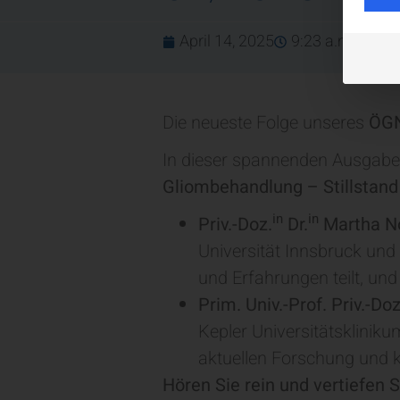
April 14, 2025
9:23 a.m.
Die neueste Folge unseres
ÖGN
In dieser spannenden Ausgab
Gliombehandlung – Stillstand 
in
in
Priv.-Doz.
Dr.
Martha No
Universität Innsbruck und
und Erfahrungen teilt, und
Prim. Univ.-Prof. Priv.-D
Kepler Universitätsklinik
aktuellen Forschung und k
Hören Sie rein und vertiefen 