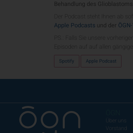
Behandlung des Glioblastoms
Der Podcast steht Ihnen ab so
Apple Podcasts
und der
ÖGN-
PS.: Falls Sie unsere vorherig
Episoden auf auf allen gängig
Spotify
Apple Podcast
ÖGN
Über uns
Vorstand