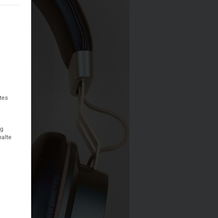
teilt werden kann. Die erste Service-Gruppe ist essenziell und k
tes
ig
halte