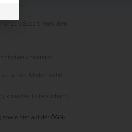
 unsere Expert:innen dem
zinischen Universität
ation an der Medizinische
g, klinischer Untersuchung
)
sowie hier auf der
ÖGN-