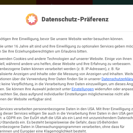
NEUROLOGISCH
KONTAKT
MEINE Ö
Datenschutz-Präferenz
ÖGN
Neurologie
Fortbildu
ötigen Ihre Einwilligung, bevor Sie unsere Website weiter besuchen können.
e unter 16 Jahre alt sind und Ihre Einwilligung zu optionalen Services geben möc
Sie Ihre Erziehungsberechtigten um Erlaubnis bitten.
rwenden Cookies und andere Technologien auf unserer Website. Einige von ihnen 
ell, während andere uns helfen, diese Website und Ihre Erfahrung zu verbessern.
nbezogene Daten können verarbeitet werden (z. B. IP-Adressen), z. B. für
lisierte Anzeigen und Inhalte oder die Messung von Anzeigen und Inhalten.
Weit
tionen über die Verwendung Ihrer Daten finden Sie in unserer
Datenschutzerklär
 keine Verpflichtung, in die Verarbeitung Ihrer Daten einzuwilligen, um dieses An
en.
Sie können Ihre Auswahl jederzeit unter
Einstellungen
widerrufen oder anpass
eachten Sie, dass aufgrund individueller Einstellungen möglicherweise nicht alle
nen der Website verfügbar sind.
Services verarbeiten personenbezogene Daten in den USA. Mit Ihrer Einwilligung z
 dieser Services willigen Sie auch in die Verarbeitung Ihrer Daten in den USA ge
lit. a GDPR ein. Der EuGH stuft die USA als ein Land mit unzureichendem Datensc
-Standards ein. Es besteht beispielsweise die Gefahr, dass US-Behörden
enbezogene Daten in Überwachungsprogrammen verarbeiten, ohne dass für
erinnen und Europäer eine Klagemöglichkeit besteht.