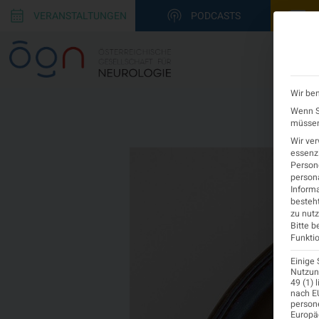
VERANSTALTUNGEN
PODCASTS
Wir ben
Wenn Si
müssen 
Wir ve
essenzi
Persone
persona
Informa
besteht
zu nutz
Bitte b
Funktio
Einige 
Nutzung
49 (1) 
nach EU
person
Europä