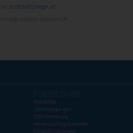
n an
podcast@oegn.at
!
und viele weitere spannende
FORTBILDUNG
Akademie
Jahrestagungen
ÖGN Seminare
Veranstaltungskalender
Förderprogramme