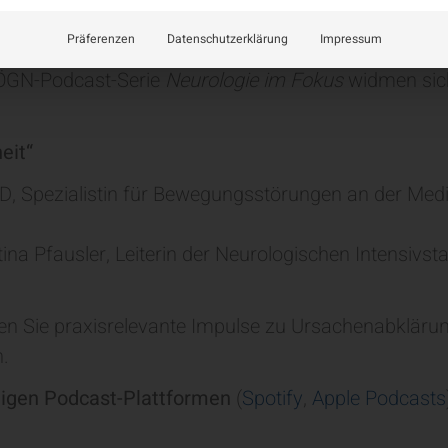
Präferenzen
Datenschutzerklärung
Impressum
r ÖGN-Podcast-Serie
Neurologie im Fokus
widmen sich
eit“
D, Spezialistin für Bewegungsstörungen an der Medi
tina Pfausler, Leiterin der Neurologischen Intensivst
en Sie praxisrelevante Impulse zu Ursachenabklärun
n.
ngigen Podcast-Plattformen
(
Spotify
,
Apple Podcasts