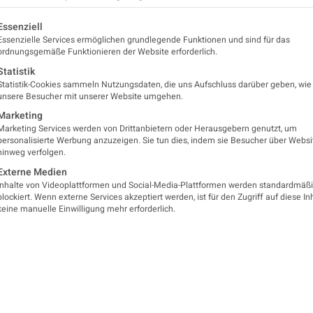
lgt eine Liste der Service-Gruppen, für die eine Einwilligung er
Essenziell
Essenzielle Services ermöglichen grundlegende Funktionen und sind für das
ordnungsgemäße Funktionieren der Website erforderlich.
Statistik
Statistik-Cookies sammeln Nutzungsdaten, die uns Aufschluss darüber geben, wie
unsere Besucher mit unserer Website umgehen.
Marketing
Marketing Services werden von Drittanbietern oder Herausgebern genutzt, um
personalisierte Werbung anzuzeigen. Sie tun dies, indem sie Besucher über Websi
hinweg verfolgen.
Externe Medien
Inhalte von Videoplattformen und Social-Media-Plattformen werden standardmäß
blockiert. Wenn externe Services akzeptiert werden, ist für den Zugriff auf diese In
keine manuelle Einwilligung mehr erforderlich.