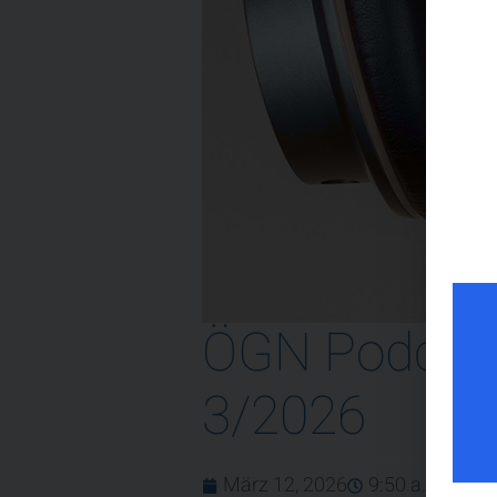
ÖGN Podcast 
3/2026
März 12, 2026
9:50 a.m.