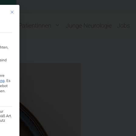
GN
Mit diesem Button wird der Dialog geschlossen. Seine Funktionalität ist ide
ng
PatientInnen
Junge Neurologie
Jobs
hten,
sind
ere
ung
.
Es
gebot
en.
ur
mäß Art.
hutz