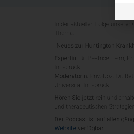
In der aktuellen Folge unsere
Thema:
„Neues zur Huntington Krankh
Expertin:
Dr. Beatrice Heim, Ph
Innsbruck
Moderatorin:
Priv.-Doz. Dr. Bet
Universität Innsbruck
Hören Sie jetzt rein
und erhalt
und therapeutischen Strategie
Der Podcast ist auf allen gä
Website
verfügbar.