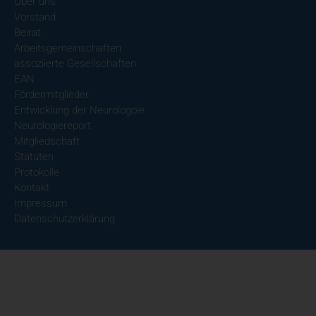
Über uns
Vorstand
Beirat
Arbeitsgemeinschaften
assoziierte Gesellschaften
EAN
Fördermitglieder
Entwicklung der Neurologoie
Neurologiereport
Mitgliedschaft
Statuten
Protokolle
Kontakt
Impressum
Datenschutzerklärung