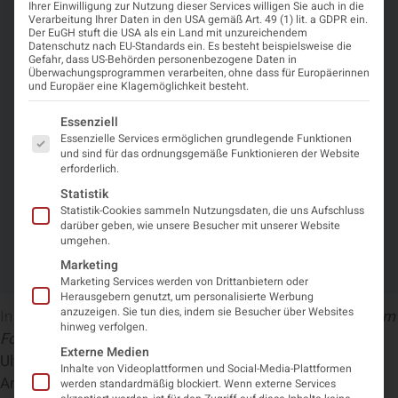
Ihrer Einwilligung zur Nutzung dieser Services willigen Sie auch in die
Verarbeitung Ihrer Daten in den USA gemäß Art. 49 (1) lit. a GDPR ein.
Der EuGH stuft die USA als ein Land mit unzureichendem
Datenschutz nach EU-Standards ein. Es besteht beispielsweise die
Gefahr, dass US-Behörden personenbezogene Daten in
Überwachungsprogrammen verarbeiten, ohne dass für Europäerinnen
und Europäer eine Klagemöglichkeit besteht.
ÖGN Podcast „MRT-gesteuerter
Es folgt eine Liste der Service-Gruppen, für die eine Einwi
Essenziell
fokussierter Ultraschall für
Essenzielle Services ermöglichen grundlegende Funktionen
und sind für das ordnungsgemäße Funktionieren der Website
Bewegungsstörungen –
erforderlich.
Statistik
Anwendungsgebiete und
Statistik-Cookies sammeln Nutzungsdaten, die uns Aufschluss
Limitationen“ 08/2025
darüber geben, wie unsere Besucher mit unserer Website
umgehen.
Marketing
August 21, 2025
2:10 p.m.
Marketing Services werden von Drittanbietern oder
Herausgebern genutzt, um personalisierte Werbung
anzuzeigen. Sie tun dies, indem sie Besucher über Websites
In der aktuellen Ausgabe des
ÖGN-Podcasts
„Neurologie im
hinweg verfolgen.
Fokus“
steht das Thema
„MRT-gesteuerter fokussierter
Externe Medien
Ultraschall für Bewegungsstörungen –
Inhalte von Videoplattformen und Social-Media-Plattformen
Anwendungsgebiete und Limitationen“
im Mittelpunkt.
werden standardmäßig blockiert. Wenn externe Services