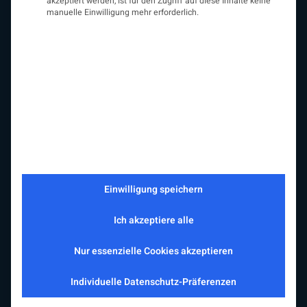
akzeptiert werden, ist für den Zugriff auf diese Inhalte keine
manuelle Einwilligung mehr erforderlich.
ÖGN
Über uns
Vorstand
Beirat
Arbeitsgemeinschaften
assoziierte Gesellschaften
Einwilligung speichern
EAN
Fördermitglieder
Ich akzeptiere alle
Entwicklung der Neurologoie
Neurologiereport
Nur essenzielle Cookies akzeptieren
Mitgliedschaft
Statuten
Individuelle Datenschutz-Präferenzen
Protokolle
Kontakt