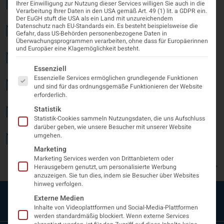
Neurologisch 2025/02
Ihrer Einwilligung zur Nutzung dieser Services willigen Sie auch in die
Verarbeitung Ihrer Daten in den USA gemäß Art. 49 (1) lit. a GDPR ein.
Der EuGH stuft die USA als ein Land mit unzureichendem
Neurologisch 2025/01
Datenschutz nach EU-Standards ein. Es besteht beispielsweise die
Gefahr, dass US-Behörden personenbezogene Daten in
Überwachungsprogrammen verarbeiten, ohne dass für Europäerinnen
und Europäer eine Klagemöglichkeit besteht.
Neurologisch 2024/04
Es folgt eine Liste der Service-Gruppen, für die eine Einwi
Essenziell
Essenzielle Services ermöglichen grundlegende Funktionen
Neurologisch 2024/03
und sind für das ordnungsgemäße Funktionieren der Website
erforderlich.
Neurologisch 2024/02
Statistik
Statistik-Cookies sammeln Nutzungsdaten, die uns Aufschluss
darüber geben, wie unsere Besucher mit unserer Website
Neurologisch 2024/01
umgehen.
Marketing
Marketing Services werden von Drittanbietern oder
Weiter
→
Herausgebern genutzt, um personalisierte Werbung
anzuzeigen. Sie tun dies, indem sie Besucher über Websites
hinweg verfolgen.
Externe Medien
Inhalte von Videoplattformen und Social-Media-Plattformen
werden standardmäßig blockiert. Wenn externe Services