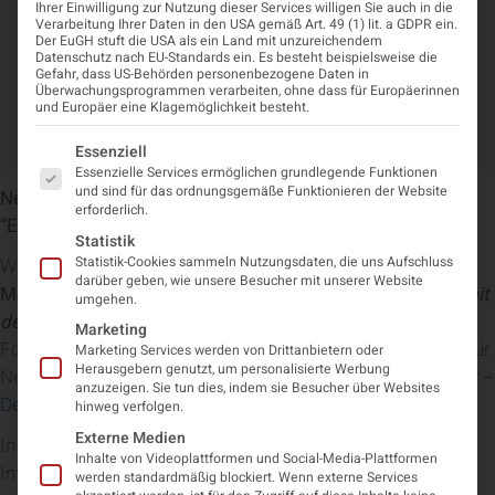
Ihrer Einwilligung zur Nutzung dieser Services willigen Sie auch in die
Sklerose – Grundlagen der
Verarbeitung Ihrer Daten in den USA gemäß Art. 49 (1) lit. a GDPR ein.
Der EuGH stuft die USA als ein Land mit unzureichendem
“Erkrankung mit den 1.000
Datenschutz nach EU-Standards ein. Es besteht beispielsweise die
Gefahr, dass US-Behörden personenbezogene Daten in
Gesichtern”
Überwachungsprogrammen verarbeiten, ohne dass für Europäerinnen
und Europäer eine Klagemöglichkeit besteht.
Es folgt eine Liste der Service-Gruppen, für die eine Einwi
Mai 21, 2024
11:46 a.m.
Essenziell
Essenzielle Services ermöglichen grundlegende Funktionen
und sind für das ordnungsgemäße Funktionieren der Website
Neues eLearning: Multiple Sklerose – Grundlagen der
erforderlich.
“Erkrankung mit den 1.000 Gesichtern”
Statistik
Statistik-Cookies sammeln Nutzungsdaten, die uns Aufschluss
Wir freuen uns, Ihnen das neue DFP-approbierte
eLearning
darüber geben, wie unsere Besucher mit unserer Website
Modul
Multiple Sklerose – Grundlagen der “Erkrankung mit
umgehen.
den 1.000 Gesichtern”
vorstellen zu dürfen. Diese
Marketing
Fortbildung wurde von der Österreichischen Gesellschaft für
Marketing Services werden von Drittanbietern oder
Herausgebern genutzt, um personalisierte Werbung
Neurologie (ÖGN) in Zusammenarbeit mit
vielgesundheit.at –
anzuzeigen. Sie tun dies, indem sie Besucher über Websites
Der digitale Gesundheitscampus
entwickelt!
hinweg verfolgen.
Externe Medien
In diesem eLearning werden die grundlegenden
Inhalte von Videoplattformen und Social-Media-Plattformen
Informationen zu Multipler Sklerose vermittelt. Es beginnt
werden standardmäßig blockiert. Wenn externe Services