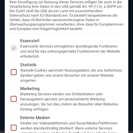
Ihrer Einwilligung zur Nutzung dieser Services willigen Sie auch in die
Verarbeitung Ihrer Daten in den USA gemäß Art. 49 (1) lit. a GDPR ein.
Der EuGH stuft die USA als ein Land mit unzureichendem
Datenschutz nach EU-Standards ein. Es besteht beispielsweise die
ÖGN
Gefahr, dass US-Behörden personenbezogene Daten in
Überwachungsprogrammen verarbeiten, ohne dass für Europäerinnen
Über uns
und Europäer eine Klagemöglichkeit besteht.
Vorstand
Es folgt eine Liste der Service-Gruppen, für die eine Einwi
Beirat
Essenziell
Arbeitsgemeinschaften
Essenzielle Services ermöglichen grundlegende Funktionen
und sind für das ordnungsgemäße Funktionieren der Website
assoziierte Gesellschaften
erforderlich.
EAN
Statistik
Fördermitglieder
Statistik-Cookies sammeln Nutzungsdaten, die uns Aufschluss
Entwicklung der Neurologoie
darüber geben, wie unsere Besucher mit unserer Website
Neurologiereport
umgehen.
Mitgliedschaft
Marketing
Statuten
Marketing Services werden von Drittanbietern oder
Protokolle
Herausgebern genutzt, um personalisierte Werbung
Kontakt
anzuzeigen. Sie tun dies, indem sie Besucher über Websites
hinweg verfolgen.
Impressum
Datenschutzerklärung
Externe Medien
Inhalte von Videoplattformen und Social-Media-Plattformen
werden standardmäßig blockiert. Wenn externe Services