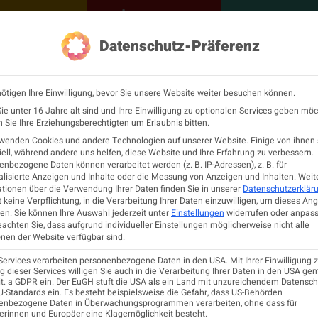
NEUROLOGISCH
KONTAKT
MEINE Ö
Datenschutz-Präferenz
ÖGN
Neurologie
Fortbildu
ötigen Ihre Einwilligung, bevor Sie unsere Website weiter besuchen können.
z Leutmezer
e unter 16 Jahre alt sind und Ihre Einwilligung zu optionalen Services geben möc
Sie Ihre Erziehungsberechtigten um Erlaubnis bitten.
rwenden Cookies und andere Technologien auf unserer Website. Einige von ihnen 
ell, während andere uns helfen, diese Website und Ihre Erfahrung zu verbessern.
nbezogene Daten können verarbeitet werden (z. B. IP-Adressen), z. B. für
lisierte Anzeigen und Inhalte oder die Messung von Anzeigen und Inhalten.
Weit
tionen über die Verwendung Ihrer Daten finden Sie in unserer
Datenschutzerklär
 keine Verpflichtung, in die Verarbeitung Ihrer Daten einzuwilligen, um dieses An
en.
Sie können Ihre Auswahl jederzeit unter
Einstellungen
widerrufen oder anpass
PATIENTINNEN
eachten Sie, dass aufgrund individueller Einstellungen möglicherweise nicht alle
Facharztordinationen
nen der Website verfügbar sind.
Neurologische Abteilungen
Services verarbeiten personenbezogene Daten in den USA. Mit Ihrer Einwilligung z
MS-Zentren
 dieser Services willigen Sie auch in die Verarbeitung Ihrer Daten in den USA ge
lit. a GDPR ein. Der EuGH stuft die USA als ein Land mit unzureichendem Datensc
Informationsfolder
einschaften
-Standards ein. Es besteht beispielsweise die Gefahr, dass US-Behörden
enbezogene Daten in Überwachungsprogrammen verarbeiten, ohne dass für
PatientInnenverfügung
 Gesellschaften
erinnen und Europäer eine Klagemöglichkeit besteht.