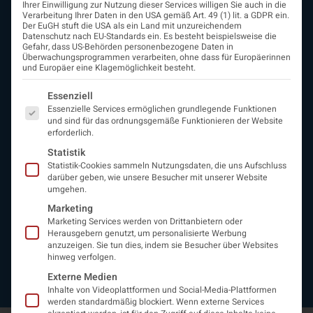
Ihrer Einwilligung zur Nutzung dieser Services willigen Sie auch in die
Verarbeitung Ihrer Daten in den USA gemäß Art. 49 (1) lit. a GDPR ein.
Der EuGH stuft die USA als ein Land mit unzureichendem
Datenschutz nach EU-Standards ein. Es besteht beispielsweise die
ÖGN
Gefahr, dass US-Behörden personenbezogene Daten in
Überwachungsprogrammen verarbeiten, ohne dass für Europäerinnen
Über uns
und Europäer eine Klagemöglichkeit besteht.
Vorstand
Es folgt eine Liste der Service-Gruppen, für die eine Einwi
Beirat
Essenziell
Arbeitsgemeinschaften
Essenzielle Services ermöglichen grundlegende Funktionen
und sind für das ordnungsgemäße Funktionieren der Website
assoziierte Gesellschaften
erforderlich.
EAN
Statistik
Fördermitglieder
Statistik-Cookies sammeln Nutzungsdaten, die uns Aufschluss
Entwicklung der Neurologoie
darüber geben, wie unsere Besucher mit unserer Website
Neurologiereport
umgehen.
Mitgliedschaft
Marketing
Statuten
Marketing Services werden von Drittanbietern oder
Protokolle
Herausgebern genutzt, um personalisierte Werbung
Kontakt
anzuzeigen. Sie tun dies, indem sie Besucher über Websites
hinweg verfolgen.
Impressum
Datenschutzerklärung
Externe Medien
Inhalte von Videoplattformen und Social-Media-Plattformen
werden standardmäßig blockiert. Wenn externe Services