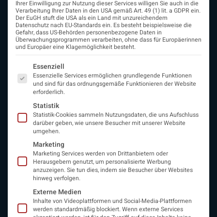
Ihrer Einwilligung zur Nutzung dieser Services willigen Sie auch in die
Verarbeitung Ihrer Daten in den USA gemäß Art. 49 (1) lit. a GDPR ein.
Der EuGH stuft die USA als ein Land mit unzureichendem
Datenschutz nach EU-Standards ein. Es besteht beispielsweise die
Gefahr, dass US-Behörden personenbezogene Daten in
Überwachungsprogrammen verarbeiten, ohne dass für Europäerinnen
und Europäer eine Klagemöglichkeit besteht.
Es folgt eine Liste der Service-Gruppen, für die eine Einwi
Essenziell
Essenzielle Services ermöglichen grundlegende Funktionen
ÖGN
und sind für das ordnungsgemäße Funktionieren der Website
Über uns
erforderlich.
Vorstand
Statistik
Beirat
Statistik-Cookies sammeln Nutzungsdaten, die uns Aufschluss
Arbeitsgemeinschaften
darüber geben, wie unsere Besucher mit unserer Website
umgehen.
assoziierte Gesellschaften
EAN
Marketing
Fördermitglieder
Marketing Services werden von Drittanbietern oder
Herausgebern genutzt, um personalisierte Werbung
Entwicklung der Neurologoie
anzuzeigen. Sie tun dies, indem sie Besucher über Websites
Neurologiereport
hinweg verfolgen.
Mitgliedschaft
Externe Medien
Statuten
Inhalte von Videoplattformen und Social-Media-Plattformen
Protokolle
werden standardmäßig blockiert. Wenn externe Services