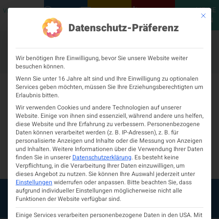
MEINE
VERANSTALTUNGEN
PODCASTS
NEUROLOGISCH
KONTAKT
Mit die
ÖGN
Datenschutz-Präferenz
Wir benötigen Ihre Einwilligung, bevor Sie unsere Website weiter
besuchen können.
Medizinische
Wenn Sie unter 16 Jahre alt sind und Ihre Einwilligung zu optionalen
Services geben möchten, müssen Sie Ihre Erziehungsberechtigten um
Erlaubnis bitten.
Universität Graz –
Wir verwenden Cookies und andere Technologien auf unserer
Website. Einige von ihnen sind essenziell, während andere uns helfen,
diese Website und Ihre Erfahrung zu verbessern.
Personenbezogene
Universitätsklinik für
Daten können verarbeitet werden (z. B. IP-Adressen), z. B. für
personalisierte Anzeigen und Inhalte oder die Messung von Anzeigen
Neurologie
und Inhalten.
Weitere Informationen über die Verwendung Ihrer Daten
finden Sie in unserer
Datenschutzerklärung
.
Es besteht keine
Verpflichtung, in die Verarbeitung Ihrer Daten einzuwilligen, um
dieses Angebot zu nutzen.
Sie können Ihre Auswahl jederzeit unter
Einstellungen
widerrufen oder anpassen.
Bitte beachten Sie, dass
aufgrund individueller Einstellungen möglicherweise nicht alle
Funktionen der Website verfügbar sind.
Einige Services verarbeiten personenbezogene Daten in den USA. Mit