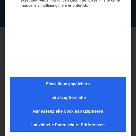
Kontakt
akzeptiert werden, ist für den Zugriff auf diese Inhalte keine
manuelle Einwilligung mehr erforderlich.
Impressum
Datenschutzerklärung
Einwilligung speichern
Ich akzeptiere alle
Nur essenzielle Cookies akzeptieren
Individuelle Datenschutz-Präferenzen