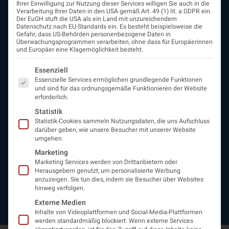
Ihrer Einwilligung zur Nutzung dieser Services willigen Sie auch in die
Verarbeitung Ihrer Daten in den USA gemäß Art. 49 (1) lit. a GDPR ein.
Der EuGH stuft die USA als ein Land mit unzureichendem
Datenschutz nach EU-Standards ein. Es besteht beispielsweise die
ÖGN
Gefahr, dass US-Behörden personenbezogene Daten in
Überwachungsprogrammen verarbeiten, ohne dass für Europäerinnen
Über uns
und Europäer eine Klagemöglichkeit besteht.
Vorstand
Es folgt eine Liste der Service-Gruppen, für die eine Einwi
Beirat
Essenziell
Arbeitsgemeinschaften
Essenzielle Services ermöglichen grundlegende Funktionen
und sind für das ordnungsgemäße Funktionieren der Website
assoziierte Gesellschaften
erforderlich.
EAN
Statistik
Fördermitglieder
Statistik-Cookies sammeln Nutzungsdaten, die uns Aufschluss
Entwicklung der Neurologoie
darüber geben, wie unsere Besucher mit unserer Website
Neurologiereport
umgehen.
Mitgliedschaft
Marketing
Statuten
Marketing Services werden von Drittanbietern oder
Protokolle
Herausgebern genutzt, um personalisierte Werbung
Kontakt
anzuzeigen. Sie tun dies, indem sie Besucher über Websites
hinweg verfolgen.
Impressum
Datenschutzerklärung
Externe Medien
Inhalte von Videoplattformen und Social-Media-Plattformen
werden standardmäßig blockiert. Wenn externe Services