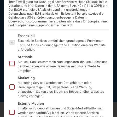
Ihrer Einwilligung zur Nutzung dieser Services willigen Sie auch in die
ÖGN
Verarbeitung Ihrer Daten in den USA gemäß Art. 49 (1) lit. a GDPR ein.
Der EuGH stuft die USA als ein Land mit unzureichendem
Über uns
Datenschutz nach EU-Standards ein. Es besteht beispielsweise die
Vorstand
Gefahr, dass US-Behörden personenbezogene Daten in
Überwachungsprogrammen verarbeiten, ohne dass für Europäerinnen
Beirat
und Europäer eine Klagemöglichkeit besteht.
Arbeitsgemeinschaften
assoziierte Gesellschaften
Es folgt eine Liste der Service-Gruppen, für die eine Einwi
Essenziell
EAN
Essenzielle Services ermöglichen grundlegende Funktionen
Fördermitglieder
und sind für das ordnungsgemäße Funktionieren der Website
erforderlich.
Entwicklung der Neurologoie
Neurologiereport
Statistik
Statistik-Cookies sammeln Nutzungsdaten, die uns Aufschluss
Mitgliedschaft
darüber geben, wie unsere Besucher mit unserer Website
Statuten
umgehen.
Protokolle
Marketing
Kontakt
Marketing Services werden von Drittanbietern oder
Impressum
Herausgebern genutzt, um personalisierte Werbung
Datenschutzerklärung
anzuzeigen. Sie tun dies, indem sie Besucher über Websites
hinweg verfolgen.
Externe Medien
Inhalte von Videoplattformen und Social-Media-Plattformen
werden standardmäßig blockiert. Wenn externe Services