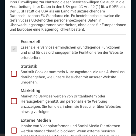
Ihrer Einwilligung zur Nutzung dieser Services willigen Sie auch in die
Verarbeitung Ihrer Daten in den USA gemäß Art. 49 (1) lit. a GDPR ein.
Der EuGH stuft die USA als ein Land mit unzureichendem
Datenschutz nach EU-Standards ein. Es besteht beispielsweise die
ÖGN
Gefahr, dass US-Behörden personenbezogene Daten in
Überwachungsprogrammen verarbeiten, ohne dass für Europäerinnen
Über uns
und Europäer eine Klagemöglichkeit besteht.
Vorstand
Es folgt eine Liste der Service-Gruppen, für die eine Einwi
Beirat
Essenziell
Arbeitsgemeinschaften
Essenzielle Services ermöglichen grundlegende Funktionen
und sind für das ordnungsgemäße Funktionieren der Website
assoziierte Gesellschaften
erforderlich.
EAN
Statistik
Fördermitglieder
Statistik-Cookies sammeln Nutzungsdaten, die uns Aufschluss
Entwicklung der Neurologoie
darüber geben, wie unsere Besucher mit unserer Website
Neurologiereport
umgehen.
Mitgliedschaft
Marketing
Statuten
Marketing Services werden von Drittanbietern oder
Protokolle
Herausgebern genutzt, um personalisierte Werbung
Kontakt
anzuzeigen. Sie tun dies, indem sie Besucher über Websites
hinweg verfolgen.
Impressum
Datenschutzerklärung
Externe Medien
Inhalte von Videoplattformen und Social-Media-Plattformen
werden standardmäßig blockiert. Wenn externe Services