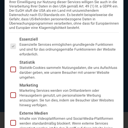
Ihrer Einwilligung zur Nutzung dieser Services willigen Sie auch in die
ÖGN
Verarbeitung Ihrer Daten in den USA gemäß Art. 49 (1) lit. a GDPR ein.
Der EuGH stuft die USA als ein Land mit unzureichendem
Über uns
Datenschutz nach EU-Standards ein. Es besteht beispielsweise die
Vorstand
Gefahr, dass US-Behörden personenbezogene Daten in
Überwachungsprogrammen verarbeiten, ohne dass für Europäerinnen
Beirat
und Europäer eine Klagemöglichkeit besteht.
Arbeitsgemeinschaften
assoziierte Gesellschaften
Es folgt eine Liste der Service-Gruppen, für die eine Einwi
Essenziell
EAN
Essenzielle Services ermöglichen grundlegende Funktionen
Fördermitglieder
und sind für das ordnungsgemäße Funktionieren der Website
erforderlich.
Entwicklung der Neurologoie
Neurologiereport
Statistik
Statistik-Cookies sammeln Nutzungsdaten, die uns Aufschluss
Mitgliedschaft
darüber geben, wie unsere Besucher mit unserer Website
Statuten
umgehen.
Protokolle
Marketing
Kontakt
Marketing Services werden von Drittanbietern oder
Impressum
Herausgebern genutzt, um personalisierte Werbung
Datenschutzerklärung
anzuzeigen. Sie tun dies, indem sie Besucher über Websites
hinweg verfolgen.
Externe Medien
Inhalte von Videoplattformen und Social-Media-Plattformen
werden standardmäßig blockiert. Wenn externe Services