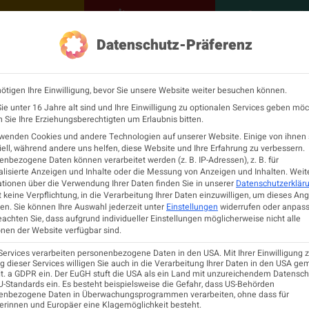
NEUROLOGISCH
KONTAKT
MEINE Ö
Datenschutz-Präferenz
ÖGN
Neurologie
Fortbildu
ötigen Ihre Einwilligung, bevor Sie unsere Website weiter besuchen können.
enstern
e unter 16 Jahre alt sind und Ihre Einwilligung zu optionalen Services geben möc
Sie Ihre Erziehungsberechtigten um Erlaubnis bitten.
rwenden Cookies und andere Technologien auf unserer Website. Einige von ihnen 
ell, während andere uns helfen, diese Website und Ihre Erfahrung zu verbessern.
nbezogene Daten können verarbeitet werden (z. B. IP-Adressen), z. B. für
lisierte Anzeigen und Inhalte oder die Messung von Anzeigen und Inhalten.
Weit
tionen über die Verwendung Ihrer Daten finden Sie in unserer
Datenschutzerklär
 keine Verpflichtung, in die Verarbeitung Ihrer Daten einzuwilligen, um dieses An
en.
Sie können Ihre Auswahl jederzeit unter
Einstellungen
widerrufen oder anpass
PATIENTINNEN
eachten Sie, dass aufgrund individueller Einstellungen möglicherweise nicht alle
Facharztordinationen
nen der Website verfügbar sind.
Neurologische Abteilungen
Services verarbeiten personenbezogene Daten in den USA. Mit Ihrer Einwilligung z
MS-Zentren
 dieser Services willigen Sie auch in die Verarbeitung Ihrer Daten in den USA ge
lit. a GDPR ein. Der EuGH stuft die USA als ein Land mit unzureichendem Datensc
Informationsfolder
einschaften
-Standards ein. Es besteht beispielsweise die Gefahr, dass US-Behörden
enbezogene Daten in Überwachungsprogrammen verarbeiten, ohne dass für
PatientInnenverfügung
 Gesellschaften
erinnen und Europäer eine Klagemöglichkeit besteht.