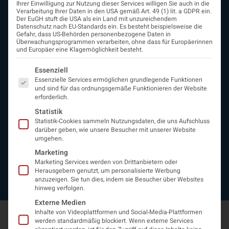
Ihrer Einwilligung zur Nutzung dieser Services willigen Sie auch in die
ÖGN
Verarbeitung Ihrer Daten in den USA gemäß Art. 49 (1) lit. a GDPR ein.
Der EuGH stuft die USA als ein Land mit unzureichendem
Über uns
Datenschutz nach EU-Standards ein. Es besteht beispielsweise die
Vorstand
Gefahr, dass US-Behörden personenbezogene Daten in
Überwachungsprogrammen verarbeiten, ohne dass für Europäerinnen
Beirat
und Europäer eine Klagemöglichkeit besteht.
Arbeitsgemeinschaften
assoziierte Gesellschaften
Es folgt eine Liste der Service-Gruppen, für die eine Einwi
Essenziell
EAN
Essenzielle Services ermöglichen grundlegende Funktionen
Fördermitglieder
und sind für das ordnungsgemäße Funktionieren der Website
erforderlich.
Entwicklung der Neurologoie
Neurologiereport
Statistik
Statistik-Cookies sammeln Nutzungsdaten, die uns Aufschluss
Mitgliedschaft
darüber geben, wie unsere Besucher mit unserer Website
Statuten
umgehen.
Protokolle
Marketing
Kontakt
Marketing Services werden von Drittanbietern oder
Impressum
Herausgebern genutzt, um personalisierte Werbung
Datenschutzerklärung
anzuzeigen. Sie tun dies, indem sie Besucher über Websites
hinweg verfolgen.
Externe Medien
Inhalte von Videoplattformen und Social-Media-Plattformen
werden standardmäßig blockiert. Wenn externe Services