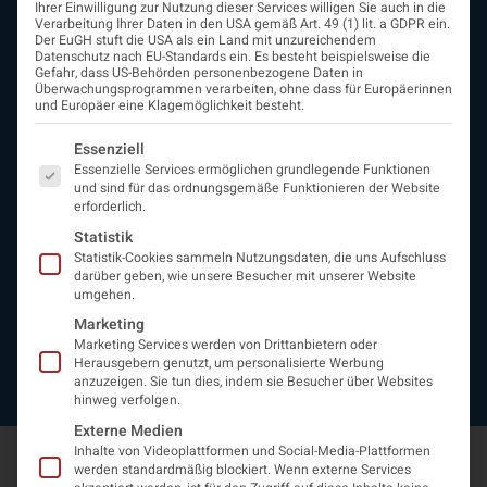
Ihrer Einwilligung zur Nutzung dieser Services willigen Sie auch in die
ÖGN
Verarbeitung Ihrer Daten in den USA gemäß Art. 49 (1) lit. a GDPR ein.
Der EuGH stuft die USA als ein Land mit unzureichendem
Über uns
Datenschutz nach EU-Standards ein. Es besteht beispielsweise die
Vorstand
Gefahr, dass US-Behörden personenbezogene Daten in
Überwachungsprogrammen verarbeiten, ohne dass für Europäerinnen
Beirat
und Europäer eine Klagemöglichkeit besteht.
Arbeitsgemeinschaften
assoziierte Gesellschaften
Es folgt eine Liste der Service-Gruppen, für die eine Einwi
Essenziell
EAN
Essenzielle Services ermöglichen grundlegende Funktionen
Fördermitglieder
und sind für das ordnungsgemäße Funktionieren der Website
erforderlich.
Entwicklung der Neurologoie
Neurologiereport
Statistik
Statistik-Cookies sammeln Nutzungsdaten, die uns Aufschluss
Mitgliedschaft
darüber geben, wie unsere Besucher mit unserer Website
Statuten
umgehen.
Protokolle
Marketing
Kontakt
Marketing Services werden von Drittanbietern oder
Impressum
Herausgebern genutzt, um personalisierte Werbung
Datenschutzerklärung
anzuzeigen. Sie tun dies, indem sie Besucher über Websites
hinweg verfolgen.
Externe Medien
Inhalte von Videoplattformen und Social-Media-Plattformen
werden standardmäßig blockiert. Wenn externe Services