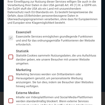
Ihrer Einwilligung zur Nutzung dieser Services willigen Sie auch in die
ÖGN
Verarbeitung Ihrer Daten in den USA gemäß Art. 49 (1) lit. a GDPR ein.
Der EuGH stuft die USA als ein Land mit unzureichendem
Über uns
Datenschutz nach EU-Standards ein. Es besteht beispielsweise die
Vorstand
Gefahr, dass US-Behörden personenbezogene Daten in
Überwachungsprogrammen verarbeiten, ohne dass für Europäerinnen
Beirat
und Europäer eine Klagemöglichkeit besteht.
Arbeitsgemeinschaften
assoziierte Gesellschaften
Es folgt eine Liste der Service-Gruppen, für die eine Einwi
Essenziell
EAN
Essenzielle Services ermöglichen grundlegende Funktionen
Fördermitglieder
und sind für das ordnungsgemäße Funktionieren der Website
erforderlich.
Entwicklung der Neurologoie
Neurologiereport
Statistik
Statistik-Cookies sammeln Nutzungsdaten, die uns Aufschluss
Mitgliedschaft
darüber geben, wie unsere Besucher mit unserer Website
Statuten
umgehen.
Protokolle
Marketing
Kontakt
Marketing Services werden von Drittanbietern oder
Impressum
Herausgebern genutzt, um personalisierte Werbung
Datenschutzerklärung
anzuzeigen. Sie tun dies, indem sie Besucher über Websites
hinweg verfolgen.
Externe Medien
Inhalte von Videoplattformen und Social-Media-Plattformen
werden standardmäßig blockiert. Wenn externe Services