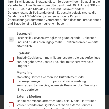
Ihrer Einwilligung zur Nutzung dieser Services willigen Sie auch in die
ÖGN
Verarbeitung Ihrer Daten in den USA gemäß Art. 49 (1) lit. a GDPR ein.
Der EuGH stuft die USA als ein Land mit unzureichendem
Über uns
Datenschutz nach EU-Standards ein. Es besteht beispielsweise die
Vorstand
Gefahr, dass US-Behörden personenbezogene Daten in
Überwachungsprogrammen verarbeiten, ohne dass für Europäerinnen
Beirat
und Europäer eine Klagemöglichkeit besteht.
Arbeitsgemeinschaften
assoziierte Gesellschaften
Es folgt eine Liste der Service-Gruppen, für die eine Einwi
Essenziell
EAN
Essenzielle Services ermöglichen grundlegende Funktionen
Fördermitglieder
und sind für das ordnungsgemäße Funktionieren der Website
erforderlich.
Entwicklung der Neurologoie
Neurologiereport
Statistik
Statistik-Cookies sammeln Nutzungsdaten, die uns Aufschluss
Mitgliedschaft
darüber geben, wie unsere Besucher mit unserer Website
Statuten
umgehen.
Protokolle
Marketing
Kontakt
Marketing Services werden von Drittanbietern oder
Impressum
Herausgebern genutzt, um personalisierte Werbung
Datenschutzerklärung
anzuzeigen. Sie tun dies, indem sie Besucher über Websites
hinweg verfolgen.
Externe Medien
Inhalte von Videoplattformen und Social-Media-Plattformen
werden standardmäßig blockiert. Wenn externe Services