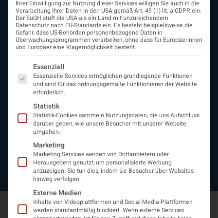
Ihrer Einwilligung zur Nutzung dieser Services willigen Sie auch in die
ÖGN
Verarbeitung Ihrer Daten in den USA gemäß Art. 49 (1) lit. a GDPR ein.
Der EuGH stuft die USA als ein Land mit unzureichendem
Über uns
Datenschutz nach EU-Standards ein. Es besteht beispielsweise die
Vorstand
Gefahr, dass US-Behörden personenbezogene Daten in
Überwachungsprogrammen verarbeiten, ohne dass für Europäerinnen
Beirat
und Europäer eine Klagemöglichkeit besteht.
Arbeitsgemeinschaften
assoziierte Gesellschaften
Es folgt eine Liste der Service-Gruppen, für die eine Einwi
Essenziell
EAN
Essenzielle Services ermöglichen grundlegende Funktionen
Fördermitglieder
und sind für das ordnungsgemäße Funktionieren der Website
erforderlich.
Entwicklung der Neurologoie
Neurologiereport
Statistik
Statistik-Cookies sammeln Nutzungsdaten, die uns Aufschluss
Mitgliedschaft
darüber geben, wie unsere Besucher mit unserer Website
Statuten
umgehen.
Protokolle
Marketing
Kontakt
Marketing Services werden von Drittanbietern oder
Impressum
Herausgebern genutzt, um personalisierte Werbung
Datenschutzerklärung
anzuzeigen. Sie tun dies, indem sie Besucher über Websites
hinweg verfolgen.
Externe Medien
Inhalte von Videoplattformen und Social-Media-Plattformen
werden standardmäßig blockiert. Wenn externe Services