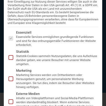
Ihrer Einwilligung zur Nutzung dieser Services willigen Sie auch in die
ÖGN
Verarbeitung Ihrer Daten in den USA gemäß Art. 49 (1) lit. a GDPR ein.
Der EuGH stuft die USA als ein Land mit unzureichendem
Über uns
Datenschutz nach EU-Standards ein. Es besteht beispielsweise die
Vorstand
Gefahr, dass US-Behörden personenbezogene Daten in
Überwachungsprogrammen verarbeiten, ohne dass für Europäerinnen
Beirat
und Europäer eine Klagemöglichkeit besteht.
Arbeitsgemeinschaften
assoziierte Gesellschaften
Es folgt eine Liste der Service-Gruppen, für die eine Einwi
Essenziell
EAN
Essenzielle Services ermöglichen grundlegende Funktionen
Fördermitglieder
und sind für das ordnungsgemäße Funktionieren der Website
erforderlich.
Entwicklung der Neurologoie
Neurologiereport
Statistik
Statistik-Cookies sammeln Nutzungsdaten, die uns Aufschluss
Mitgliedschaft
darüber geben, wie unsere Besucher mit unserer Website
Statuten
umgehen.
Protokolle
Marketing
Kontakt
Marketing Services werden von Drittanbietern oder
Impressum
Herausgebern genutzt, um personalisierte Werbung
Datenschutzerklärung
anzuzeigen. Sie tun dies, indem sie Besucher über Websites
hinweg verfolgen.
Externe Medien
Inhalte von Videoplattformen und Social-Media-Plattformen
werden standardmäßig blockiert. Wenn externe Services